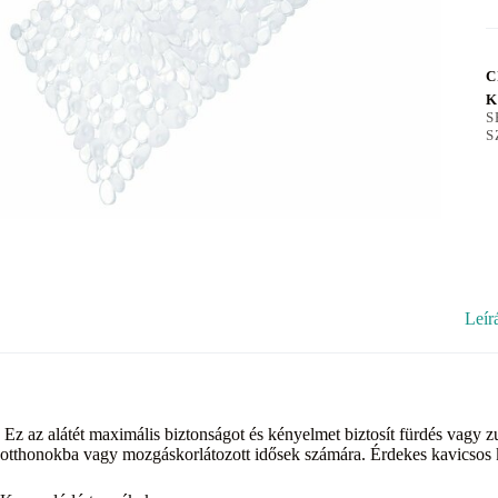
C
K
S
S
Leír
Ez az alátét maximális biztonságot és kényelmet biztosít fürdés vag
otthonokba vagy mozgáskorlátozott idősek számára. Érdekes kavicsos k