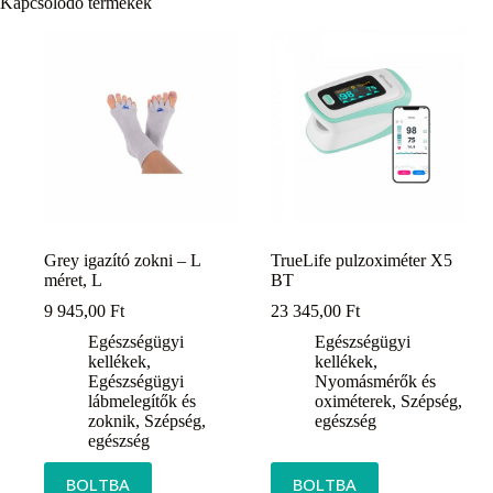
Kapcsolódó termékek
Grey igazító zokni – L
TrueLife pulzoximéter X5
méret, L
BT
9 945,00
Ft
23 345,00
Ft
Egészségügyi
Egészségügyi
kellékek
,
kellékek
,
Egészségügyi
Nyomásmérők és
lábmelegítők és
oximéterek
,
Szépség,
zoknik
,
Szépség,
egészség
egészség
BOLTBA
BOLTBA