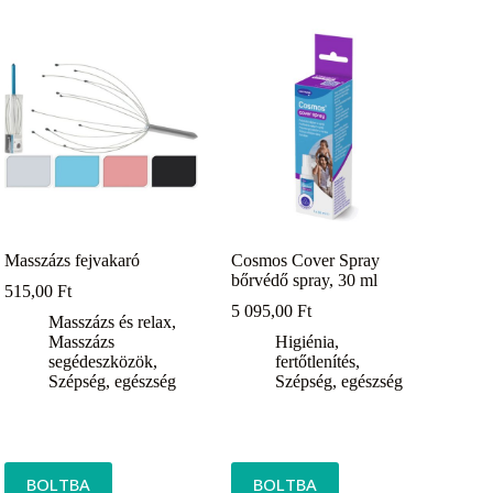
Masszázs fejvakaró
Cosmos Cover Spray
bőrvédő spray, 30 ml
515,00
Ft
5 095,00
Ft
Masszázs és relax
,
Masszázs
Higiénia,
segédeszközök
,
fertőtlenítés
,
Szépség, egészség
Szépség, egészség
BOLTBA
BOLTBA