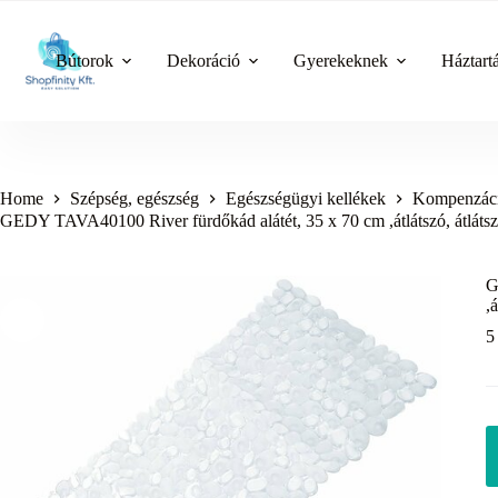
Skip
to
content
Bútorok
Dekoráció
Gyerekeknek
Háztart
Home
Szépség, egészség
Egészségügyi kellékek
Kompenzáci
GEDY TAVA40100 River fürdőkád alátét, 35 x 70 cm ,átlátszó, átláts
G
,
5