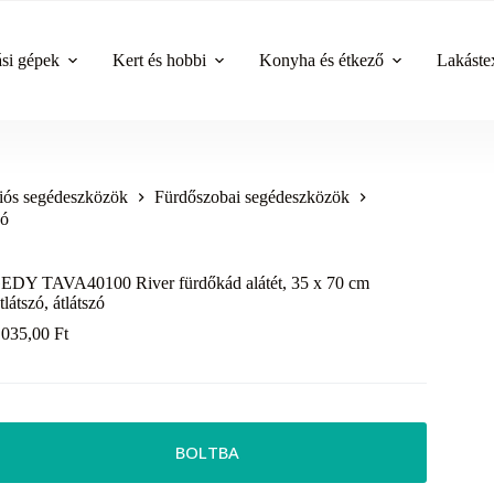
ási gépek
Kert és hobbi
Konyha és étkező
Lakástex
ós segédeszközök
Fürdőszobai segédeszközök
zó
EDY TAVA40100 River fürdőkád alátét, 35 x 70 cm
átlátszó, átlátszó
 035,00
Ft
BOLTBA