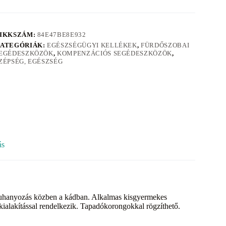
IKKSZÁM:
84E47BE8E932
ATEGÓRIÁK:
EGÉSZSÉGÜGYI KELLÉKEK
,
FÜRDŐSZOBAI
EGÉDESZKÖZÖK
,
KOMPENZÁCIÓS SEGÉDESZKÖZÖK
,
ZÉPSÉG, EGÉSZSÉG
ás
y zuhanyozás közben a kádban. Alkalmas kisgyermekes
ialakítással rendelkezik. Tapadókorongokkal rögzíthető.