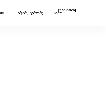
[fibosearch]
til
Szépség, egészség
More