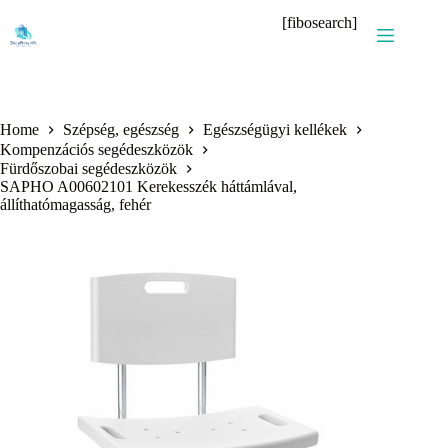
Skip
[fibosearch]
to
content
Home
Szépség, egészség
Egészségügyi kellékek
Kompenzációs segédeszközök
Fürdőszobai segédeszközök
SAPHO A00602101 Kerekesszék háttámlával,
állíthatómagasság, fehér