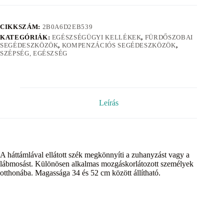
CIKKSZÁM:
2B0A6D2EB539
KATEGÓRIÁK:
EGÉSZSÉGÜGYI KELLÉKEK
,
FÜRDŐSZOBAI
SEGÉDESZKÖZÖK
,
KOMPENZÁCIÓS SEGÉDESZKÖZÖK
,
SZÉPSÉG, EGÉSZSÉG
Leírás
A háttámlával ellátott szék megkönnyíti a zuhanyzást vagy a
lábmosást. Különösen alkalmas mozgáskorlátozott személyek
otthonába. Magassága 34 és 52 cm között állítható.