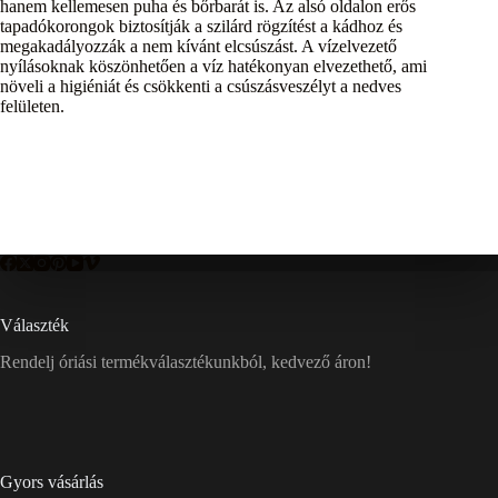
hanem kellemesen puha és bőrbarát is. Az alsó oldalon erős
tapadókorongok biztosítják a szilárd rögzítést a kádhoz és
megakadályozzák a nem kívánt elcsúszást. A vízelvezető
nyílásoknak köszönhetően a víz hatékonyan elvezethető, ami
növeli a higiéniát és csökkenti a csúszásveszélyt a nedves
felületen.
Választék
Rendelj óriási termékválasztékunkból, kedvező áron!
Gyors vásárlás