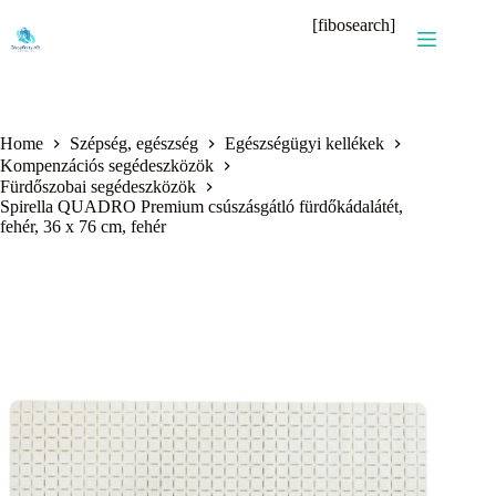
Skip
[fibosearch]
to
content
Home
Szépség, egészség
Egészségügyi kellékek
Kompenzációs segédeszközök
Fürdőszobai segédeszközök
Spirella QUADRO Premium csúszásgátló fürdőkádalátét,
fehér, 36 x 76 cm, fehér