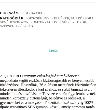
CIKKSZÁM:
00B12BA33FC5
KATEGÓRIÁK:
EGÉSZSÉGÜGYI KELLÉKEK
,
FÜRDŐSZOBAI
SEGÉDESZKÖZÖK
,
KOMPENZÁCIÓS SEGÉDESZKÖZÖK
,
SZÉPSÉG, EGÉSZSÉG
Leírás
A QUADRO Premium csúszásgátló fürdőkádbetét
megbízható segítő eszköz a biztonságosabb és kényelmesebb
fürdőzéshez. Hosszúkás, 36 × 76 cm méretének köszönhetően
tökéletesen illeszkedik a kád aljához, és stabil támaszt nyújt
minden be- és kiszálláskor. Tervezése során figyelembe vették
minden korosztály biztonságát, beleértve az időseket, a
gyermekeket és a mozgáskorlátozottakat is.A szőnyeg 100%
újrahasznosítható SBS gumiból készül, amely nemcsak tartós,