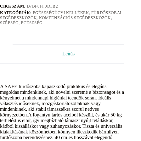
CIKKSZÁM:
D7BF0FF0D1B2
KATEGÓRIÁK:
EGÉSZSÉGÜGYI KELLÉKEK
,
FÜRDŐSZOBAI
SEGÉDESZKÖZÖK
,
KOMPENZÁCIÓS SEGÉDESZKÖZÖK
,
SZÉPSÉG, EGÉSZSÉG
Leírás
A SAFE fürdőszoba kapaszkodó praktikus és elegáns
megoldás mindenkinek, aki növelni szeretné a biztonságot és a
kényelmet a mindennapi higiéniai teendők során. Ideális
választás időseknek, mozgáskorlátozottaknak vagy
mindenkinek, aki stabil támasztékra szorul nedves
környezetben.A fogantyú tartós acélból készült, és akár 50 kg
terhelést is elbír, így megbízható támaszt nyújt felálláskor,
kádból kiszálláskor vagy zuhanyozáskor. Tiszta és univerzális
kialakításának köszönhetően könnyen illeszkedik bármilyen
fürdőszoba berendezéshez. 40 cm-es hosszával elegendő