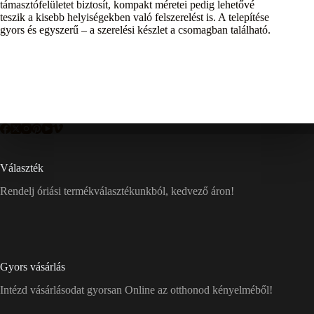
támasztófelületet biztosít, kompakt méretei pedig lehetővé
teszik a kisebb helyiségekben való felszerelést is. A telepítése
gyors és egyszerű – a szerelési készlet a csomagban található.
Választék
Rendelj óriási termékválasztékunkból, kedvező áron!
Gyors vásárlás
Intézd vásárlásodat gyorsan Online az otthonod kényelméből!