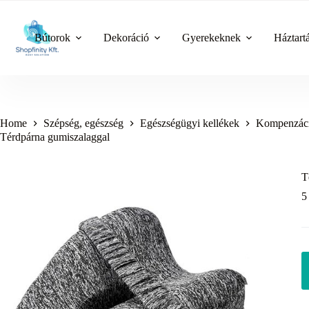
Skip
to
content
Bútorok
Dekoráció
Gyerekeknek
Háztart
Home
Szépség, egészség
Egészségügyi kellékek
Kompenzáci
Térdpárna gumiszalaggal
T
5