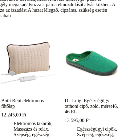
zegély megakadályozza a párna elmozdulását alvás közben. A
za az izzadást.A huzat lélegző, cipzáras, szükség esetén
riahab
Botti Reni elektromos
Dr. Luigi Egészségügyi
fűtőlap
otthoni cipő, zöld, méret46,
46 EU
12 245,00
Ft
13 595,00
Ft
Elektromos takarók
,
Masszázs és relax
,
Egészségügyi cipők
,
Szépség, egészség
Szépség, egészség
,