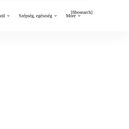
[fibosearch]
til
Szépség, egészség
More