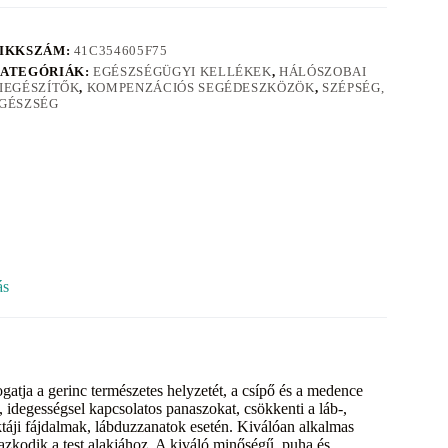
IKKSZÁM:
41C354605F75
ATEGÓRIÁK:
EGÉSZSÉGÜGYI KELLÉKEK
,
HÁLÓSZOBAI
IEGÉSZÍTŐK
,
KOMPENZÁCIÓS SEGÉDESZKÖZÖK
,
SZÉPSÉG,
GÉSZSÉG
ás
gatja a gerinc természetes helyzetét, a csípő és a medence
l, idegességsel kapcsolatos panaszokat, csökkenti a láb-,
éktáji fájdalmak, lábduzzanatok esetén. Kiválóan alkalmas
zkodik a test alakjához. A kiváló minőségű, puha és