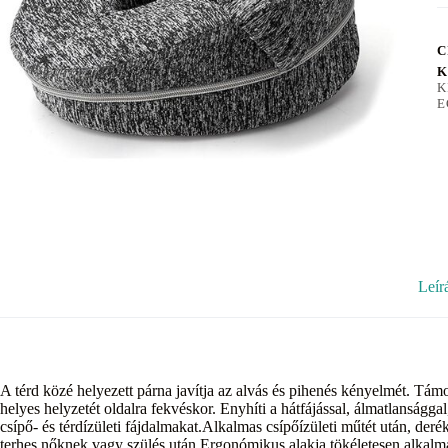
C
K
K
E
Leír
A térd közé helyezett párna javítja az alvás és pihenés kényelmét. Támo
helyes helyzetét oldalra fekvéskor. Enyhíti a hátfájással, álmatlanságga
csípő- és térdízületi fájdalmakat.Alkalmas csípőízületi műtét után, der
terhes nőknek vagy szülés után.Ergonómikus alakja tökéletesen alkalma