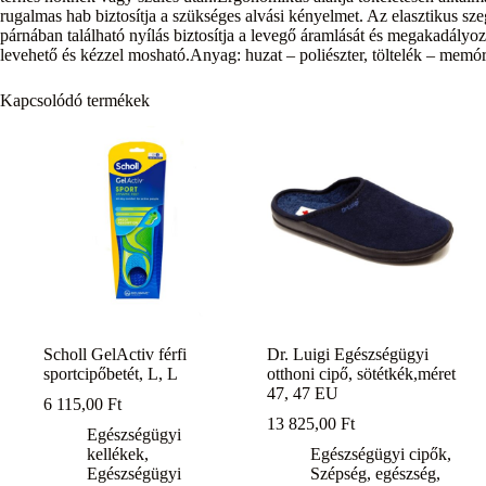
rugalmas hab biztosítja a szükséges alvási kényelmet. Az elasztikus s
párnában található nyílás biztosítja a levegő áramlását és megakadályoz
levehető és kézzel mosható.Anyag: huzat – poliészter, töltelék – memó
Kapcsolódó termékek
Scholl GelActiv férfi
Dr. Luigi Egészségügyi
sportcipőbetét, L, L
otthoni cipő, sötétkék,méret
47, 47 EU
6 115,00
Ft
13 825,00
Ft
Egészségügyi
kellékek
,
Egészségügyi cipők
,
Egészségügyi
Szépség, egészség
,