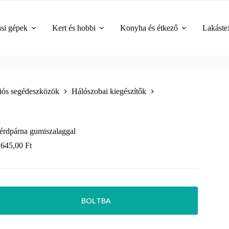
ási gépek
Kert és hobbi
Konyha és étkező
Lakástex
ós segédeszközök
Hálószobai kiegészítők
érdpárna gumiszalaggal
 645,00
Ft
BOLTBA