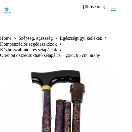
Skip
[fibosearch]
to
content
Home
Szépség, egészség
Egészségügyi kellékek
Kompenzációs segédeszközök
Kézhosszabbítók és sétapálcák
Oriental összecsukható sétapálca – gold, 95 cm, arany