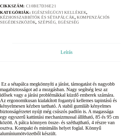
CIKKSZÁM:
C10BE7D36E21
KATEGÓRIÁK:
EGÉSZSÉGÜGYI KELLÉKEK
,
KÉZHOSSZABBÍTÓK ÉS SÉTAPÁLCÁK
,
KOMPENZÁCIÓS
SEGÉDESZKÖZÖK
,
SZÉPSÉG, EGÉSZSÉG
Leírás
Ez a sétapálca megkönnyíti a járást, támogatást és nagyobb
magabiztosságot ad a mozgásban. Nagy segítség lesz az
idősek vagy a járási problémákkal küzdő emberek számára.
Az ergonomikusan kialakított fogantyú kellemes tapintású és
kényelmesen kézben tartható. A stabil gumiláb kényelmes
biztonságérzetet nyújt még csúszós padlón is. A magassága
egy egyszerű kattintási mechanizmussal állítható, 85 és 95 cm
között. A pálca könnyen össze- és széthajtható, 4 részre van
osztva. Kompakt és minimális helyet foglal. Könnyű
alumíniumötvözetből készült.