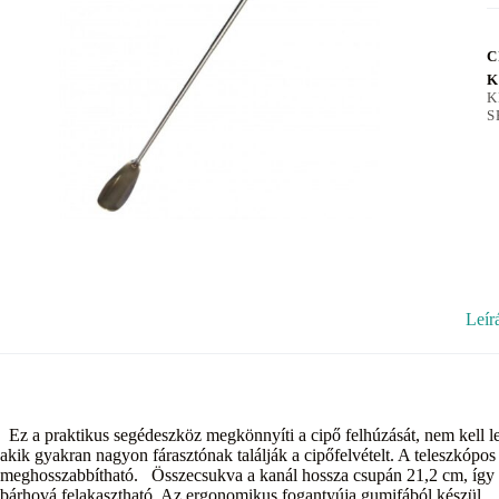
C
K
K
S
Leír
Ez a praktikus segédeszköz megkönnyíti a cipő felhúzását, nem kell l
akik gyakran nagyon fárasztónak találják a cipőfelvételt. A teleszkópo
meghosszabbítható. Összecsukva a kanál hossza csupán 21,2 cm, így 
bárhová felakasztható. Az ergonomikus fogantyúja gumifából készül.