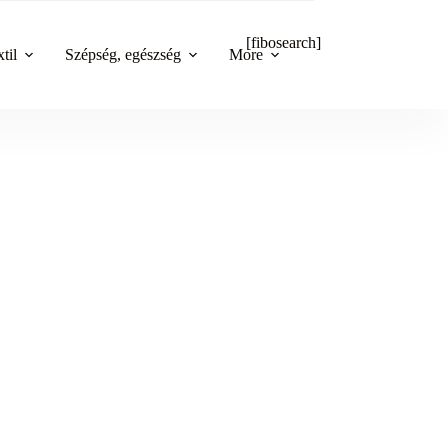
[fibosearch]
til
Szépség, egészség
More