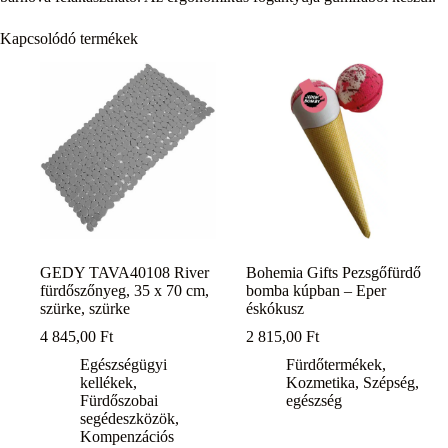
Kapcsolódó termékek
GEDY TAVA40108 River
Bohemia Gifts Pezsgőfürdő
fürdőszőnyeg, 35 x 70 cm,
bomba kúpban – Eper
szürke, szürke
éskókusz
4 845,00
Ft
2 815,00
Ft
Egészségügyi
Fürdőtermékek
,
kellékek
,
Kozmetika
,
Szépség,
Fürdőszobai
egészség
segédeszközök
,
Kompenzációs