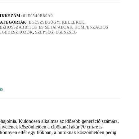
IKKSZÁM:
61E9549B89A0
ATEGÓRIÁK:
EGÉSZSÉGÜGYI KELLÉKEK
,
ÉZHOSSZABBÍTÓK ÉS SÉTAPÁLCÁK
,
KOMPENZÁCIÓS
EGÉDESZKÖZÖK
,
SZÉPSÉG, EGÉSZSÉG
ás
ehajolnia. Különösen alkalmas az idősebb generáció számára,
s nyelének köszönhetően a cipőkanál akár 70 cm-re is
könnyen elfér egy fiókban, a huroknak köszönhetően pedig