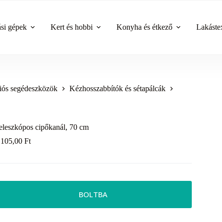
ási gépek
Kert és hobbi
Konyha és étkező
Lakástex
ós segédeszközök
Kézhosszabbítók és sétapálcák
eleszkópos cipőkanál, 70 cm
 105,00
Ft
BOLTBA