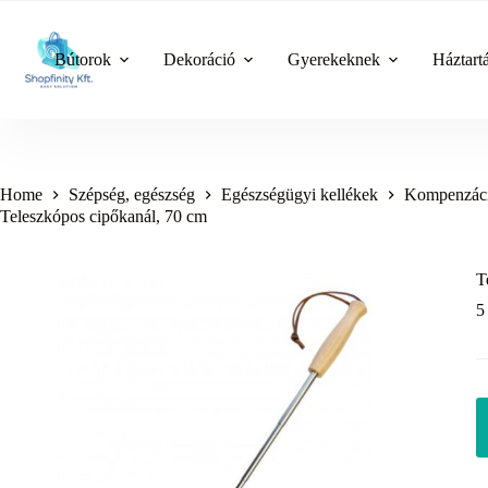
Skip
to
content
Bútorok
Dekoráció
Gyerekeknek
Háztart
Home
Szépség, egészség
Egészségügyi kellékek
Kompenzáci
Teleszkópos cipőkanál, 70 cm
T
5