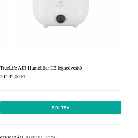
TrueLife AIR Humidifier H3 légnedvesítő
20 595,00
Ft
BOLTBA
CIKKSZÁM:
516F35A19C76