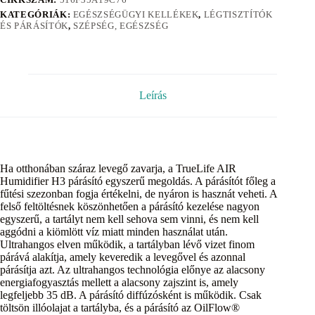
KATEGÓRIÁK:
EGÉSZSÉGÜGYI KELLÉKEK
,
LÉGTISZTÍTÓK
ÉS PÁRÁSÍTÓK
,
SZÉPSÉG, EGÉSZSÉG
Leírás
Ha otthonában száraz levegő zavarja, a TrueLife AIR
Humidifier H3 párásító egyszerű megoldás. A párásítót főleg a
fűtési szezonban fogja értékelni, de nyáron is hasznát veheti. A
felső feltöltésnek köszönhetően a párásító kezelése nagyon
egyszerű, a tartályt nem kell sehova sem vinni, és nem kell
aggódni a kiömlött víz miatt minden használat után.
Ultrahangos elven működik, a tartályban lévő vizet finom
párává alakítja, amely keveredik a levegővel és azonnal
párásítja azt. Az ultrahangos technológia előnye az alacsony
energiafogyasztás mellett a alacsony zajszint is, amely
legfeljebb 35 dB. A párásító diffúzósként is működik. Csak
töltsön illóolajat a tartályba, és a párásító az OilFlow®