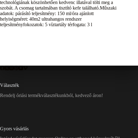
technológiának köszönhetően kedvenc illatával tölti meg a
szobát. A csomag tartalmában tisztító kefe található.Műszaki
adatok: párásító teljesítmény: 150 ml/óra ajánlott
helyiségméret: 40m2 ultrahangos rendszer
teljesítményfokozatok: 5 víztartály térfogata: 3 l
Választék
Rendelj óriási termékválasztékunkból, kedvező áron!
Gyors vásárlás