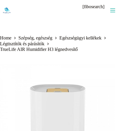
Skip
[fibosearch]
to
content
Home
Szépség, egészség
Egészségügyi kellékek
Légtisztítók és párásítók
TrueLife AIR Humidifier H3 légnedvesítő