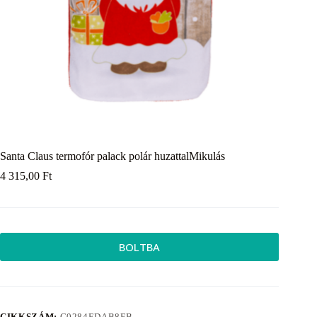
Santa Claus termofór palack polár huzattalMikulás
4 315,00
Ft
BOLTBA
CIKKSZÁM:
C0284EDAB8FB