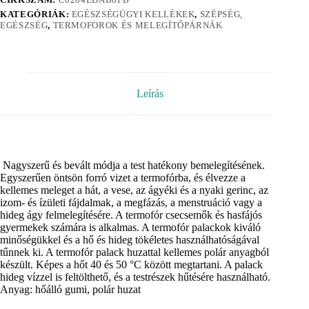
KATEGÓRIÁK:
EGÉSZSÉGÜGYI KELLÉKEK
,
SZÉPSÉG,
EGÉSZSÉG
,
TERMOFOROK ÉS MELEGÍTŐPÁRNÁK
Leírás
Nagyszerű és bevált módja a test hatékony bemelegítésének.
Egyszerűen öntsön forró vizet a termofórba, és élvezze a
kellemes meleget a hát, a vese, az ágyéki és a nyaki gerinc, az
izom- és ízületi fájdalmak, a megfázás, a menstruáció vagy a
hideg ágy felmelegítésére. A termofór csecsemők és hasfájós
gyermekek számára is alkalmas. A termofór palackok kiváló
minőségükkel és a hő és hideg tökéletes használhatóságával
tűnnek ki. A termofór palack huzattal kellemes polár anyagból
készült. Képes a hőt 40 és 50 °C között megtartani. A palack
hideg vízzel is feltölthető, és a testrészek hűtésére használható.
Anyag: hőálló gumi, polár huzat