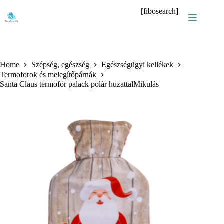
Skip
[fibosearch]
to
content
Home
Szépség, egészség
Egészségügyi kellékek
Termoforok és melegítőpárnák
Santa Claus termofór palack polár huzattalMikulás