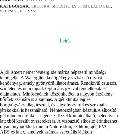
KATEGÓRIÁK:
EROTIKA
,
SIKOSÍTÓ ÉS STIMULÁLÓ GÉL
,
SZÉPSÉG, EGÉSZSÉG
Leírás
A jól ismert német Waterglide márka népszerű minőségi
kenőgélje. A Waterglide kenőgél egy vízbázisú orvosi
kenőanyag, amely gyönyörű illatot áraszt. Rendkívül csúszós,
színtelen és nem ragad. Optimális pH-val rendelkezik és
olajmentes. Minőségének köszönhetően a nagyon érzékeny
bőrűek számára is alkalmas. A gél klinikailag és
bőrgyógyászatilag tesztelt, és latex óvszerrel és szexuális
játékokkal is használható. Németországban készült.A síkosító
gél minden erotikus segédeszközzel kombinálható, beleértve a
latexből készült óvszereket is. A vízbázisú síkosító érintkezhet
olyan anyagokkal, mint a Nature skin, szilikon, gél, PVC,
ABS és latex, amelyek számos szexuális játékon