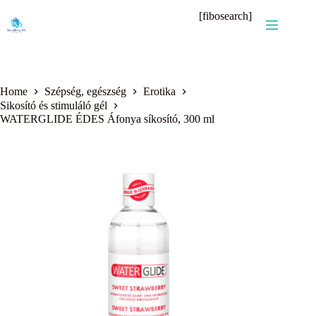
Skip
[fibosearch]
to
content
Home
Szépség, egészség
Erotika
Sikosító és stimuláló gél
WATERGLIDE ÉDES Áfonya síkosító, 300 ml