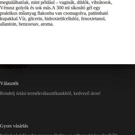
megtalálhatóak, mint például – vaginák, dildók, vibrátorok,
Vénusz golyók és sok más.A 300 ml síkosító gél egy
praktikus műanyag flakonba van csomagolva, pattintható
kupakkal.Víz, glicerin, hidroxietilcellulóz, fenoxietanol,
allantoin, benzoesav, aroma.
Választék
Rendelj óriási termékválasztékunkból, kedvező áron!
Gyors vásárlás