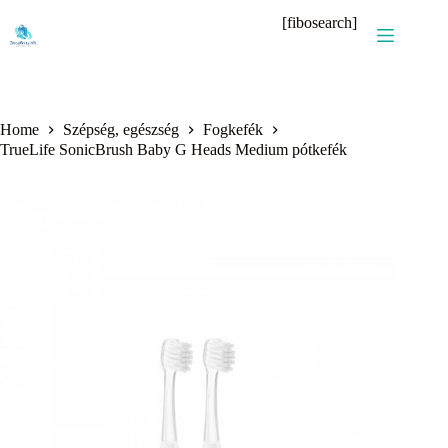
Skip
[fibosearch]
to
content
Home
Szépség, egészség
Fogkefék
TrueLife SonicBrush Baby G Heads Medium pótkefék