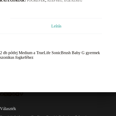
KATEGÓRIÁK:
FOGKEFÉK
,
SZÉPSÉG, EGÉSZSÉG
Leírás
2 db pótfej Medium a TrueLife SonicBrush Baby G gyermek
szonikus fogkeféhez
Választék