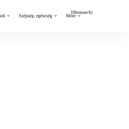
[fibosearch]
til
Szépség, egészség
More