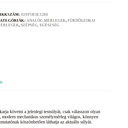
IKKSZÁM:
020F5B3E3280
ATEGÓRIÁK:
ANALÓG MÉRLEGEK
,
FÜRDŐSZOBAI
ÉRLEGEK
,
SZÉPSÉG, EGÉSZSÉG
ás
ja követni a jelenlegi testsúlyát, csak válasszon olyan
ú, modern mechanikus személymérleg világos, könnyen
x mutatónak köszönhetően láthatja az aktuális súlyát.