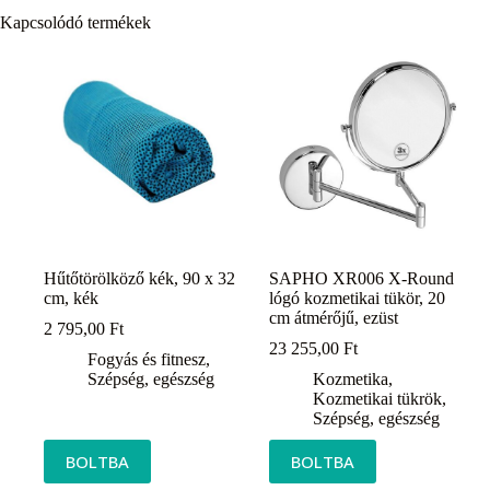
Kapcsolódó termékek
Hűtőtörölköző kék, 90 x 32
SAPHO XR006 X-Round
cm, kék
lógó kozmetikai tükör, 20
cm átmérőjű, ezüst
2 795,00
Ft
23 255,00
Ft
Fogyás és fitnesz
,
Szépség, egészség
Kozmetika
,
Kozmetikai tükrök
,
Szépség, egészség
BOLTBA
BOLTBA