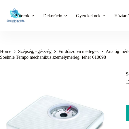
Skip
to
content
Bútorok
Dekoráció
Gyerekeknek
Háztart
Home
Szépség, egészség
Fürdőszobai mérlegek
Analóg mérl
Soehnle Tempo mechanikus személymérleg, fehér 610098
S
1