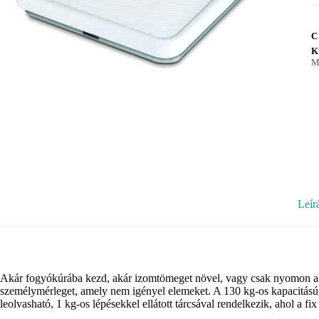
C
K
M
Leír
Akár fogyókúrába kezd, akár izomtömeget növel, vagy csak nyomon akar
személymérleget, amely nem igényel elemeket. A 130 kg-os kapacitás
leolvasható, 1 kg-os lépésekkel ellátott tárcsával rendelkezik, ahol a fi