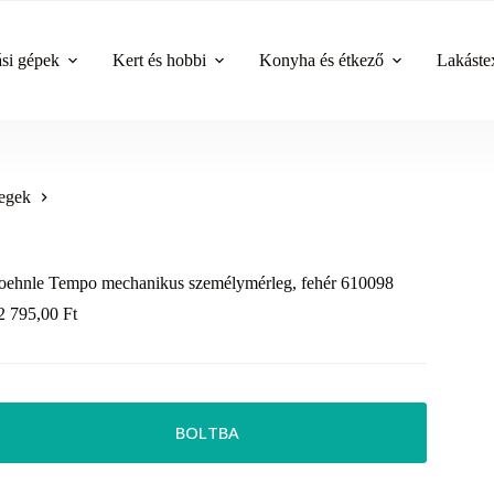
ási gépek
Kert és hobbi
Konyha és étkező
Lakástex
egek
oehnle Tempo mechanikus személymérleg, fehér 610098
2 795,00
Ft
BOLTBA