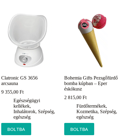
Clatronic GS 3656
Bohemia Gifts Pezsgőfürdő
arcsauna
bomba kúpban – Eper
éskókusz
9 355,00
Ft
2 815,00
Ft
Egészségügyi
kellékek
,
Fürdőtermékek
,
Inhalátorok
,
Szépség,
Kozmetika
,
Szépség,
egészség
egészség
BOLTBA
BOLTBA