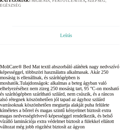
KATEGÓRIÁK:
HIGIÉNIA, FERTŐTLENÍTÉS
,
SZÉPSÉG,
EGÉSZSÉG
Leírás
MoliCare® Bed Mat textil abszorbáló alátétek nagy nedvszívó
képességgel, többszöri használatra alkalmasak. Akár 250
mosásig is ellenállnak, és szárítógépben is
moshatók.Tulajdonságok: alkalmas a beteg ágyban való
elhelyezéséhez nem zizeg 250 mosásig tart, 95 °C-on mosható
és szárítógépben szárítható szilárd, nem csúszik, és a ráncos
alsó rétegnek köszönhetően jól tapad az ágyhoz szilárd
varrásoknak köszönhetően megtartja alakját puha felülete
kíméletes a bőrrel és magas szintű kényelmet biztosít extra
magas nedvességfelvevő képességgel rendelkezik, és belső
vízálló laminációja extra védelmet biztosít a fülekkel ellátott
változat még jobb rögzítést biztosít az ágyon