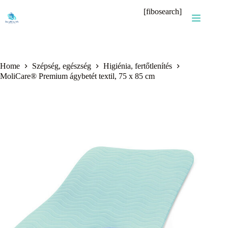
Skip
[fibosearch]
to
content
Home
Szépség, egészség
Higiénia, fertőtlenítés
MoliCare® Premium ágybetét textil, 75 x 85 cm