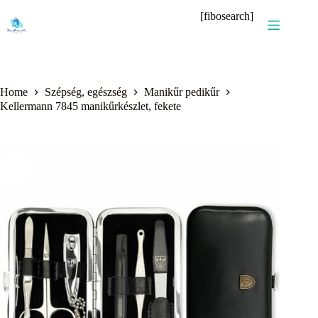
Skip
[fibosearch]
to
content
Home
Szépség, egészség
Manikűr pedikűr
Kellermann 7845 manikűrkészlet, fekete