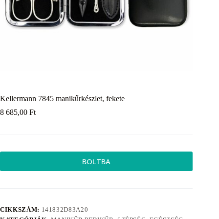
Kellermann 7845 manikűrkészlet, fekete
8 685,00
Ft
BOLTBA
CIKKSZÁM:
141832D83A20