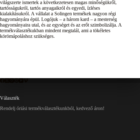
világszerte ismertek a következetesen magas minőségükről,
tartósságukról, tartós anyagaikról és egyedi, ízléses
kialakításukról. A vállalat a Solingen termékek nagyon régi
hagyományára épül. Logójuk – a három kard – a mesterség
hagyományaira utal, és az egységet és az erőt szimbolizálja. A
termékválasztékukban mindent megtalál, ami a tökéletes
körömápoláshoz szükséges.
Választék
Rendelj óriási termékválasztékunkból, kedvező áron!