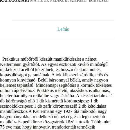
KATEGÓRIÁK:
MANIKŰR PEDIKŰR
,
SZÉPSÉG, EGÉSZSÉG
Leírás
Praktikus műbőrből készült manikűrkészlet a német
Kellermann gyártótól. Az egyes eszközök kiváló minőségű
nikkelezett acélból készülnek, és hosszú élettartamot és
kopásállóságot garantálnak. A tok klipsszel záródik, erős és
könnyen kinyitható. Belül bársonnyal bélelt, amely nagyon
kellemes tapintású. Mindennapi segítőtárs a körmök tökéletes
otthoni ápolásához. Praktikus méretű, utazáshoz is alkalmas,
belefér bármilyen retikülbe vagy táskába. A készlet tartalma: 1
db körömvágó olló 1 db kisméretű körömcsipesz 1 db
szemöldökcsipesz 1 db zafír körömreszelő 2 db kétoldalas
manikűreszköz A Kellermann egy 1927 óta működő, nagy
hagyományokkal rendelkező német cég és a legismertebb
manikűr- és pedikűreszköz-gyártók közé tartozik. Több mint
75 éve már, hogy innovatív, trendorientált termékeik