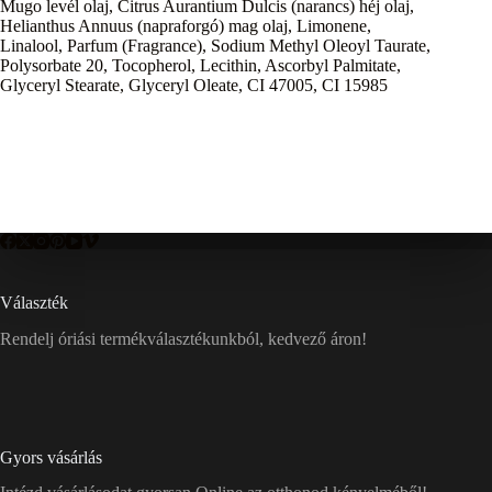
Mugo levél olaj, Citrus Aurantium Dulcis (narancs) héj olaj,
Helianthus Annuus (napraforgó) mag olaj, Limonene,
Linalool, Parfum (Fragrance), Sodium Methyl Oleoyl Taurate,
Polysorbate 20, Tocopherol, Lecithin, Ascorbyl Palmitate,
Glyceryl Stearate, Glyceryl Oleate, CI 47005, CI 15985
Választék
Rendelj óriási termékválasztékunkból, kedvező áron!
Gyors vásárlás