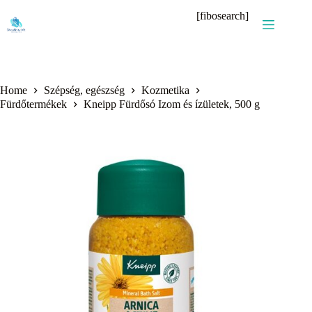
Skip
[fibosearch]
to
content
Home
Szépség, egészség
Kozmetika
Fürdőtermékek
Kneipp Fürdősó Izom és ízületek, 500 g