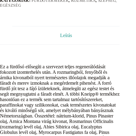
KATEGÓRIÁK:
FÜRDŐTERMÉKEK
,
KOZMETIKA
,
SZÉPSÉG,
EGÉSZSÉG
Leírás
Ez a fürdősó elősegíti a szervezet teljes regenerálódását
fokozott izomterhelés után. A rozmaringból, fenyőből és
árnika kivonatból nyert természetes illóolajok megadják a
fáradt és merev izmoknak a megérdemelt pihenést. A forró
fürdő jót tesz a fájó ízületeknek, átmelegíti az egész testet és
segít megnyugtatni a fáradt elmét. A többi Kneipp® termékhez
hasonlóan ez a termék sem tartalmaz tartósítószereket,
paraffinokat vagy szilikonokat, csak természetes kivonatokat
és kiváló minőségű sót, amelyet mélybányában bányásznak
Németországban. Összetétel: nátrium-klorid, Pinus Pinaster
olaj, Arnica Montana virág kivonat, Rosmarinus Officinalis
(rozmaring) levél olaj, Abies Sibirica olaj, Eucalyptus
Globulus levél olaj, Myrocarpus Fastigiatus fa olaj, Pinus