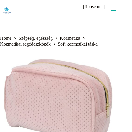
Skip
[fibosearch]
to
content
Home
Szépség, egészség
Kozmetika
Kozmetikai segédeszközök
Soft kozmetikai táska