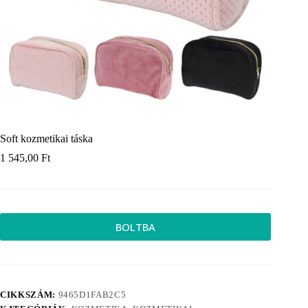
Soft kozmetikai táska
1 545,00
Ft
BOLTBA
CIKKSZÁM:
9465D1FAB2C5