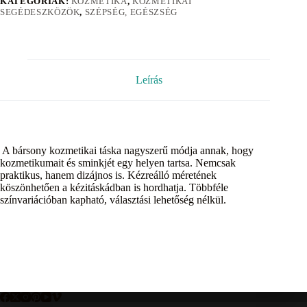
KATEGÓRIÁK:
KOZMETIKA
,
KOZMETIKAI
SEGÉDESZKÖZÖK
,
SZÉPSÉG, EGÉSZSÉG
Leírás
A bársony kozmetikai táska nagyszerű módja annak, hogy
kozmetikumait és sminkjét egy helyen tartsa. Nemcsak
praktikus, hanem dizájnos is. Kézreálló méretének
köszönhetően a kézitáskádban is hordhatja. Többféle
színvariációban kapható, választási lehetőség nélkül.