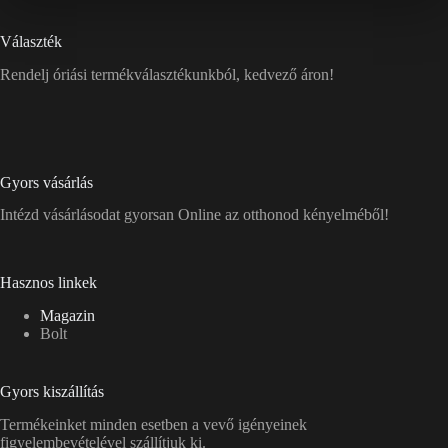
Választék
Rendelj óriási termékválasztékunkból, kedvező áron!
Gyors vásárlás
Intézd vásárlásodat gyorsan Online az otthonod kényelméből!
Hasznos linkek
Magazin
Bolt
Gyors kiszállítás
Termékeinket minden esetben a vevő igényeinek
figyelembevételével szállítjuk ki.