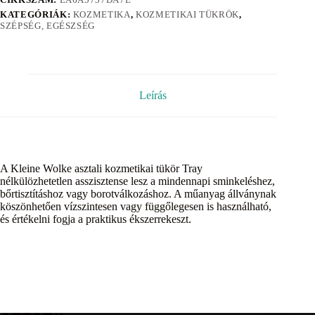
KATEGÓRIÁK:
KOZMETIKA
,
KOZMETIKAI TÜKRÖK
,
SZÉPSÉG, EGÉSZSÉG
Leírás
A Kleine Wolke asztali kozmetikai tükör Tray
nélkülözhetetlen asszisztense lesz a mindennapi sminkeléshez,
bőrtisztításhoz vagy borotválkozáshoz. A műanyag állványnak
köszönhetően vízszintesen vagy függőlegesen is használható,
és értékelni fogja a praktikus ékszerrekeszt.