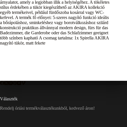
árnyalatot, amely a legjobban illik a helyiségéhez. A tökéletes
stílus érdekében a tükör kiegészíthető az AKIRA kollekció
egyéb termékeivel, például fürdőszoba kosárral vagy WC-
kefevel. A termék fő előnyei: 5-szeres nagyító funkció ideális
a bőrápoláshoz, sminkeléshez vagy borotválkozáshoz szilárd
konstrukció praktikus állvánnyal modern design, fürs für das
Badezimmer, die Garderobe oder das Schlafzimmer geeignet
több színben kapható A csomag tartalma: 1x Spirella AKIRA
nagyító tükör, matt fekete
Választék
Rendelj óriási termékválasztékunkból, kedvező áron!