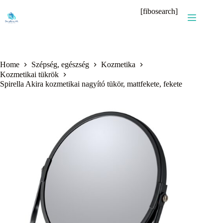
Skip
[fibosearch]
to
content
Home
Szépség, egészség
Kozmetika
Kozmetikai tükrök
Spirella Akira kozmetikai nagyító tükör, mattfekete, fekete