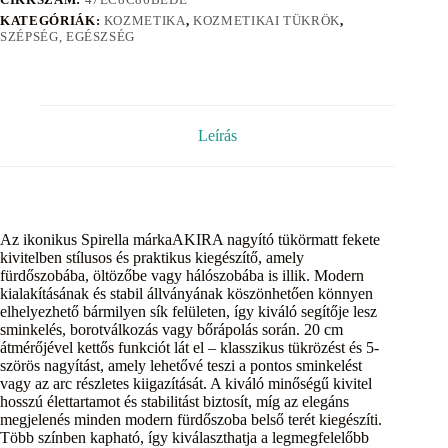
KATEGÓRIÁK:
KOZMETIKA
,
KOZMETIKAI TÜKRÖK
,
SZÉPSÉG, EGÉSZSÉG
Leírás
Az ikonikus Spirella márkaAKIRA nagyító tükörmatt fekete
kivitelben stílusos és praktikus kiegészítő, amely
fürdőszobába, öltözőbe vagy hálószobába is illik. Modern
kialakításának és stabil állványának köszönhetően könnyen
elhelyezhető bármilyen sík felületen, így kiváló segítője lesz
sminkelés, borotválkozás vagy bőrápolás során. 20 cm
átmérőjével kettős funkciót lát el – klasszikus tükrözést és 5-
szörös nagyítást, amely lehetővé teszi a pontos sminkelést
vagy az arc részletes kiigazítását. A kiváló minőségű kivitel
hosszú élettartamot és stabilitást biztosít, míg az elegáns
megjelenés minden modern fürdőszoba belső terét kiegészíti.
Több színben kapható, így kiválaszthatja a legmegfelelőbb