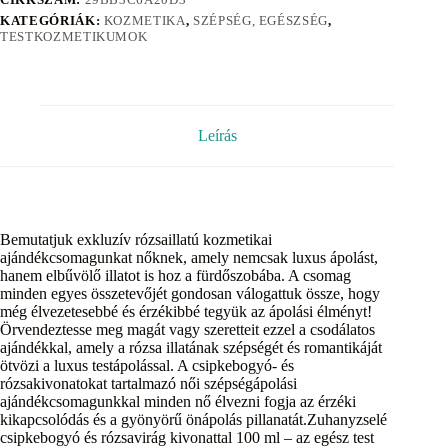
KATEGÓRIÁK:
KOZMETIKA
,
SZÉPSÉG, EGÉSZSÉG
,
TESTKOZMETIKUMOK
Leírás
Bemutatjuk exkluzív rózsaillatú kozmetikai
ajándékcsomagunkat nőknek, amely nemcsak luxus ápolást,
hanem elbűvölő illatot is hoz a fürdőszobába. A csomag
minden egyes összetevőjét gondosan válogattuk össze, hogy
még élvezetesebbé és érzékibbé tegyük az ápolási élményt!
Örvendeztesse meg magát vagy szeretteit ezzel a csodálatos
ajándékkal, amely a rózsa illatának szépségét és romantikáját
ötvözi a luxus testápolással. A csipkebogyó- és
rózsakivonatokat tartalmazó női szépségápolási
ajándékcsomagunkkal minden nő élvezni fogja az érzéki
kikapcsolódás és a gyönyörű önápolás pillanatát.Zuhanyzselé
csipkebogyó és rózsavirág kivonattal 100 ml – az egész test