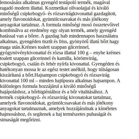
lemosására alkalmas gyengéd testápoló termék, magával
ragadó modern illattal. Kozmetikai olívaolajjal és kiváló
minőségű csipkebogyó- és rózsavirágkivonattal gazdagított,
amely flavonoidokat, gyümölcssavakat és más jótékony
anyagokat tartalmaz. A formula minőségi mosó összetevőivel
kombinálva az eredmény egy olyan termék, amely gyengéd
hatással van a bőrre. A gazdag hab mindennapos használatra
alkalmas, gyengéden tisztít és friss, gyönyörű illatú bőrt hagy
maga után.Krémes toalett szappan glicerinnel,
gyógynövénykivonattal és rózsa illattal 100 g – enyhe krémes
toalett szappan glicerinnel és kamilla, körömvirág,
csipkebogyó, csalán és fehér nyírfa kivonattal. Gyengéden és
hatékonyan mossa le az egész testet anélkül, hogy túlságosan
kiszárítaná a bőrt.Hajsampon csipkebogyó és rózsavirág
kivonattal 100 ml – minden hajtípusra alkalmas hajsampon. A
különleges formula hozzájárul a kiváló minőségű
hajápoláshoz, a bőrhigiéniához és a bőr vitalitásához. A
termék csipkebogyó- és rózsavirág kivonatokat tartalmaz,
amelyek flavonoidokat, gyümölcssavakat és más jótékony
anyagokat tartalmaznak, amelyek hozzájárulnak a kíméletes
hajmosáshoz, és segítenek a haj természetes puhaságát és
simaságát megőrizni.