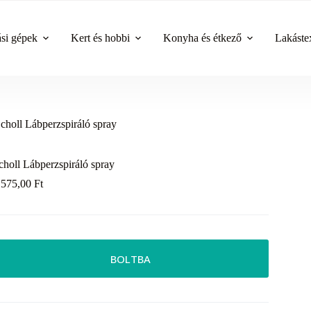
ási gépek
Kert és hobbi
Konyha és étkező
Lakástex
choll Lábperzspiráló spray
choll Lábperzspiráló spray
 575,00
Ft
BOLTBA