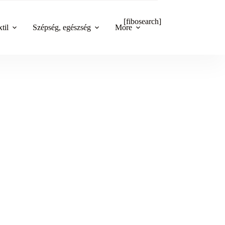
[fibosearch]
til
Szépség, egészség
More