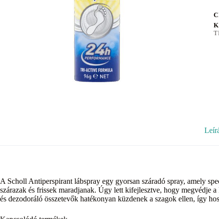
C
K
T
Leír
A Scholl Antiperspirant lábspray egy gyorsan száradó spray, amely spec
szárazak és frissek maradjanak. Úgy lett kifejlesztve, hogy megvédje a k
és dezodoráló összetevők hatékonyan küzdenek a szagok ellen, így hossz