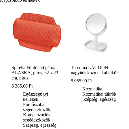
Kapcsolódó termékek
Spirella Fürdőkád párna
Tescoma LAGOON
ALASKA, piros, 32 x 23
nagyítós kozmetikai tükör
cm, piros
5 055,00
Ft
6 385,00
Ft
Kozmetika
,
Egészségügyi
Kozmetikai tükrök
,
kellékek
,
Szépség, egészség
Fürdőszobai
segédeszközök
,
Kompenzációs
segédeszközök
,
Szépség, egészség