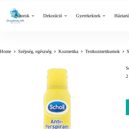
Skip
to
content
Bútorok
Dekoráció
Gyerekeknek
Háztart
Home
Szépség, egészség
Kozmetika
Testkozmetikumok
S
S
2