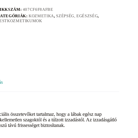
IKKSZÁM:
407CF6F8AFBE
ATEGÓRIÁK:
KOZMETIKA
,
SZÉPSÉG, EGÉSZSÉG
,
ESTKOZMETIKUMOK
ás
iális összetevőket tartalmaz, hogy a lábak egész nap
ellemetlen szagoktól és a túlzott izzadástól. Az izzadásgátló
ú távú frissességet biztosítanak.