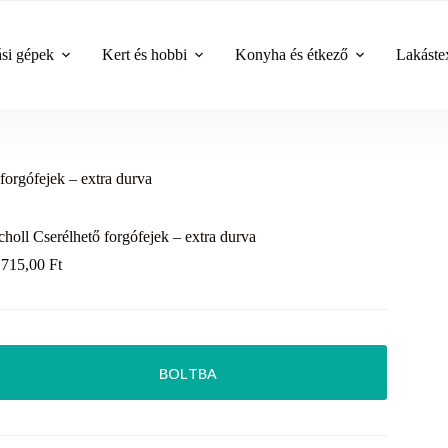
ási gépek
Kert és hobbi
Konyha és étkező
Lakástex
forgófejek – extra durva
choll Cserélhető forgófejek – extra durva
 715,00
Ft
BOLTBA