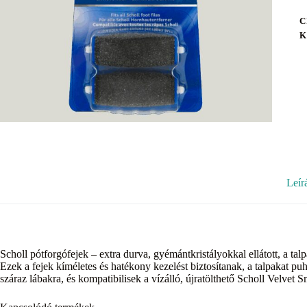
C
K
Leír
Scholl pótforgófejek – extra durva, gyémántkristályokkal ellátott, a t
Ezek a fejek kíméletes és hatékony kezelést biztosítanak, a talpakat pu
száraz lábakra, és kompatibilisek a vízálló, újratölthető Scholl Velvet