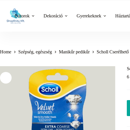
Skip
to
content
Bútorok
Dekoráció
Gyerekeknek
Háztart
Home
Szépség, egészség
Manikűr pedikűr
Scholl Cserélhető 
S
6