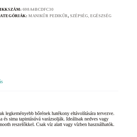
IKKSZÁM:
698A4BCDFC30
ATEGÓRIÁK:
MANIKŰR PEDIKŰR
,
SZÉPSÉG, EGÉSZSÉG
ás
alpak legkeményebb bőrének hatékony eltávolítására tervezve.
ha és sima tapintásúvá varázsolják. Ideálisak nedves vagy
 Smooth reszelőkkel. Csak víz alatt vagy vízben használhatók.