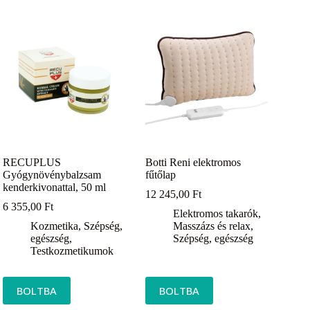
RECUPLUS
Botti Reni elektromos
Gyógynövénybalzsam
fűtőlap
kenderkivonattal, 50 ml
12 245,00
Ft
6 355,00
Ft
Elektromos takarók
,
Kozmetika
,
Szépség,
Masszázs és relax
,
egészség
,
Szépség, egészség
Testkozmetikumok
BOLTBA
BOLTBA