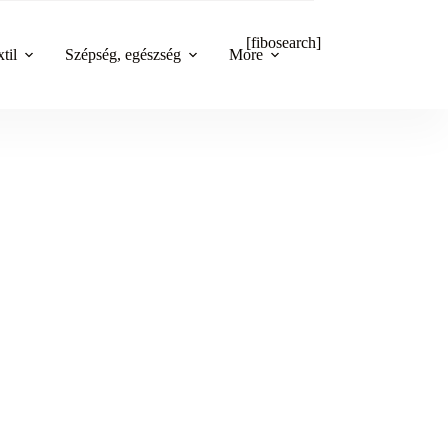
[fibosearch]
til
Szépség, egészség
More