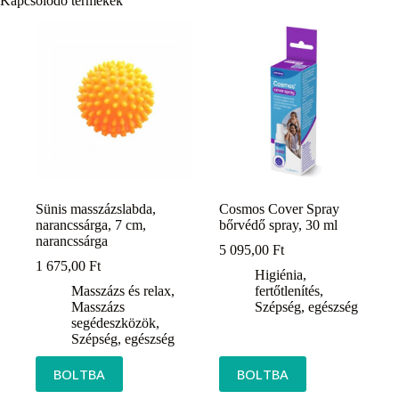
Kapcsolódó termékek
Sünis masszázslabda,
Cosmos Cover Spray
narancssárga, 7 cm,
bőrvédő spray, 30 ml
narancssárga
5 095,00
Ft
1 675,00
Ft
Higiénia,
Masszázs és relax
,
fertőtlenítés
,
Masszázs
Szépség, egészség
segédeszközök
,
Szépség, egészség
BOLTBA
BOLTBA