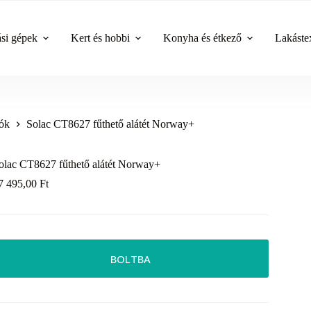
ási gépek
Kert és hobbi
Konyha és étkező
Lakástex
rók
Solac CT8627 fűthető alátét Norway+
olac CT8627 fűthető alátét Norway+
7 495,00
Ft
BOLTBA