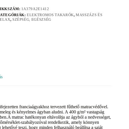
IKKSZÁM:
1A379A2E1412
ATEGÓRIÁK:
ELEKTROMOS TAKARÓK
,
MASSZÁZS ÉS
ELAX
,
SZÉPSÉG, EGÉSZSÉG
ás
ifejezetten franciaágyakhoz tervezett fűthető matracvédővel.
 meleg és kényelmes ágyban aludni. A 400 g/m² vastagság
özben.A matrac hatékonyan eltávolítja az ágyból a nedvességet,
hőmérséklet-szabályozóval rendelkezik, amely könnyen
 lehetővé teszi, hogy minden felhasználó beállítsa a saját