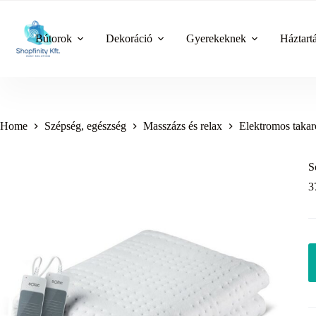
Skip
to
content
Bútorok
Dekoráció
Gyerekeknek
Háztart
Home
Szépség, egészség
Masszázs és relax
Elektromos taka
S
3