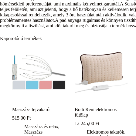
hőmérsékleti preferenciáját, ami maximális kényelmet garantál.A Sensfor
teljes felületén, ami azt jelenti, hogy a hő hatékonyan és kellemesen 
kikapcsolással rendelkezik, amely 3 óra használat után aktiválódik, val
problémamentes használatot.A pad anyaga rugalmas és könnyen tisztít
megkönnyíti a tisztítást, ami időt takarít meg és biztosítja a termék hoss
Kapcsolódó termékek
Masszázs fejvakaró
Botti Reni elektromos
fűtőlap
515,00
Ft
12 245,00
Ft
Masszázs és relax
,
Masszázs
Elektromos takarók
,