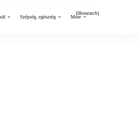
[fibosearch]
til
Szépség, egészség
More