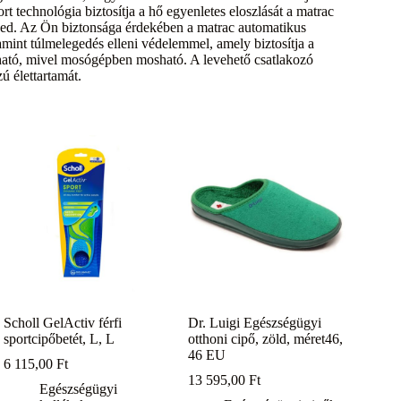
t technológia biztosítja a hő egyenletes eloszlását a matrac
terjed. Az Ön biztonsága érdekében a matrac automatikus
amint túlmelegedés elleni védelemmel, amely biztosítja a
ható, mivel mosógépben mosható. A levehető csatlakozó
zú élettartamát.
Scholl GelActiv férfi
Dr. Luigi Egészségügyi
sportcipőbetét, L, L
otthoni cipő, zöld, méret46,
46 EU
6 115,00
Ft
13 595,00
Ft
Egészségügyi