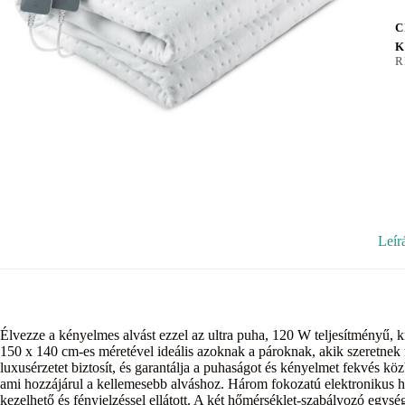
C
K
R
Leír
Élvezze a kényelmes alvást ezzel az ultra puha, 120 W teljesítményű, k
150 x 140 cm-es méretével ideális azoknak a pároknak, akik szeretnek
luxusérzetet biztosít, és garantálja a puhaságot és kényelmet fekvés k
ami hozzájárul a kellemesebb alváshoz. Három fokozatú elektronikus 
kezelhető és fényjelzéssel ellátott. A két hőmérséklet-szabályozó egység