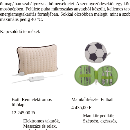
önmagában szabályozza a hőmérsékletét. A szennyeződésektől egy kö
mosógépben. Felülete puha mikroszálas anyagból készült, kellemes tap
energiamegtakarítás formájában. Sokkal olcsóbban melegít, mint a szob
maximális pedig 40 °C.
Kapcsolódó termékek
Botti Reni elektromos
Manikűrkészlet Futball
fűtőlap
4 435,00
Ft
12 245,00
Ft
Manikűr pedikűr
,
Elektromos takarók
,
Szépség, egészség
Masszázs és relax
,