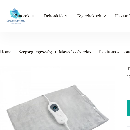
Skip
to
content
Bútorok
Dekoráció
Gyerekeknek
Háztart
Home
Szépség, egészség
Masszázs és relax
Elektromos taka
T
1