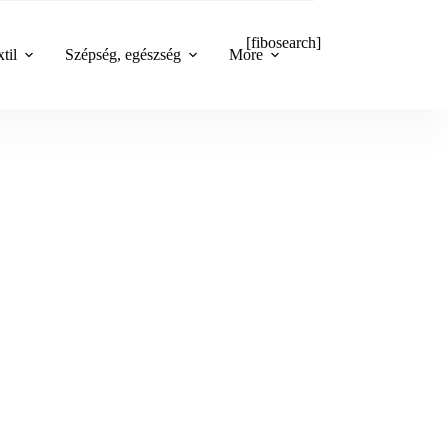
[fibosearch]
til
Szépség, egészség
More