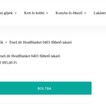
ási gépek
Kert és hobbi
Konyha és étkező
Lakástex
rók
TrueLife HeatBlanket 0403 fűthető takaró
rueLife HeatBlanket 0403 fűthető takaró
2 095,00
Ft
BOLTBA