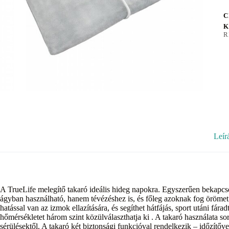
C
K
R
Leír
A TrueLife melegítő takaró ideális hideg napokra. Egyszerűen bekapcsol
ágyban használható, hanem tévézéshez is, és főleg azoknak fog örömet
hatással van az izmok ellazítására, és segíthet hátfájás, sport utáni fá
hőmérsékletet három szint közülválaszthatja ki . A takaró használata so
sérülésektől. A takaró két biztonsági funkcióval rendelkezik – időzítő