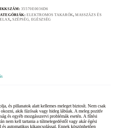
IKKSZÁM:
35570E0036D6
ATEGÓRIÁK:
ELEKTROMOS TAKARÓK
,
MASSZÁZS ÉS
ELAX
,
SZÉPSÉG, EGÉSZSÉG
ás
ja, és pillanatok alatt kellemes meleget biztosít. Nem csak
 okozni, akik fázósak vagy hideg lábúak. A meleg pozitív
radtság és egyéb mozgásszervi problémák esetén. A fűtési
rán nem kell tartania a túlmelegedéstől vagy akár égési
vel és automatikus kikapcsolással. Ennek köszönhetően