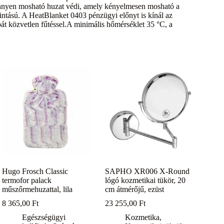
nnyen mosható huzat védi, amely kényelmesen mosható a
intású. A HeatBlanket 0403 pénzügyi előnyt is kínál az
át közvetlen fűtéssel.A minimális hőmérséklet 35 °C, a
Hugo Frosch Classic
SAPHO XR006 X-Round
termofor palack
lógó kozmetikai tükör, 20
műszőrmehuzattal, lila
cm átmérőjű, ezüst
8 365,00
Ft
23 255,00
Ft
Egészségügyi
Kozmetika
,