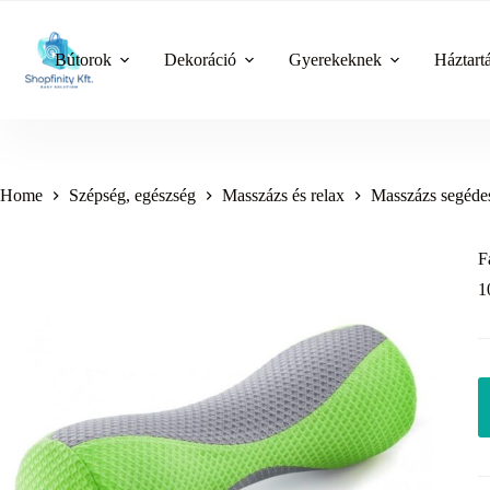
Skip
to
content
Bútorok
Dekoráció
Gyerekeknek
Háztart
Home
Szépség, egészség
Masszázs és relax
Masszázs segéde
F
1