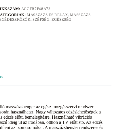
IKKSZÁM:
ACCFB7F48A73
ATEGÓRIÁK:
MASSZÁZS ÉS RELAX
,
MASSZÁZS
EGÉDESZKÖZÖK
,
SZÉPSÉG, EGÉSZSÉG
ás
álló masszázshenger az egész mozgásszervi rendszer
ó során használhatsz. Nagy változatos edzéslehetőségek a
s edzés előtti bemelegítésre. Használható vibrációs
szú ideig ül az irodában, otthon a TV előtt stb. Az edzés
övidíteni az izomcsomókat. A masszázshenger rendszeres és