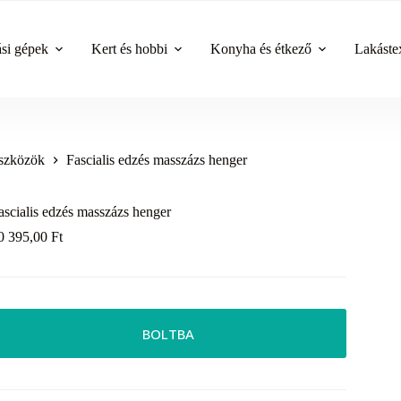
ási gépek
Kert és hobbi
Konyha és étkező
Lakástex
szközök
Fascialis edzés masszázs henger
ascialis edzés masszázs henger
0 395,00
Ft
BOLTBA