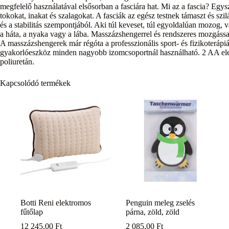
megfelelő használatával elsősorban a fasciára hat. Mi az a fascia? Egysz
tokokat, inakat és szalagokat. A fasciák az egész testnek támaszt és szilá
és a stabilitás szempontjából. Aki túl keveset, túl egyoldalúan mozog, 
a háta, a nyaka vagy a lába. Masszázshengerrel és rendszeres mozgással 
A masszázshengerek már régóta a professzionális sport- és fizikoterápi
gyakorlóeszköz minden nagyobb izomcsoportnál használható. 2 AA el
poliuretán.
Kapcsolódó termékek
Botti Reni elektromos
Penguin meleg zselés
fűtőlap
párna, zöld, zöld
12 245,00
Ft
2 085,00
Ft