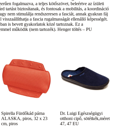
erűen fogalmazva, a teljes kötőszövet, beleértve az ízületi
rd tartást biztosítanak, és fontosak a mobilitás, a koordináció
vagy nem stimulálja rendszeresen a fasciát, annak gyakran fáj
visszaállíthatja a fascia rugalmasságát ellenálló képességét.
ában is bevett gyakorlatok közé tartoznak. Ez a
emmel működik (nem tartozék). Henger töltés – PU
Spirella Fürdőkád párna
Dr. Luigi Egészségügyi
ALASKA, piros, 32 x 23
otthoni cipő, sötétkék,méret
cm, piros
47, 47 EU