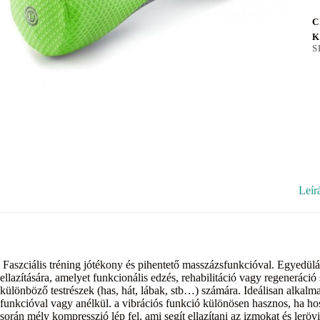
C
K
S
Leír
Faszciális tréning jótékony és pihentető masszázsfunkcióval. Egyedül
ellazítására, amelyet funkcionális edzés, rehabilitáció vagy regeneráci
különböző testrészek (has, hát, lábak, stb…) számára. Ideálisan alkalma
funkcióval vagy anélkül. a vibrációs funkció különösen hasznos, ha hos
során mély kompresszió lép fel, ami segít ellazítani az izmokat és ler