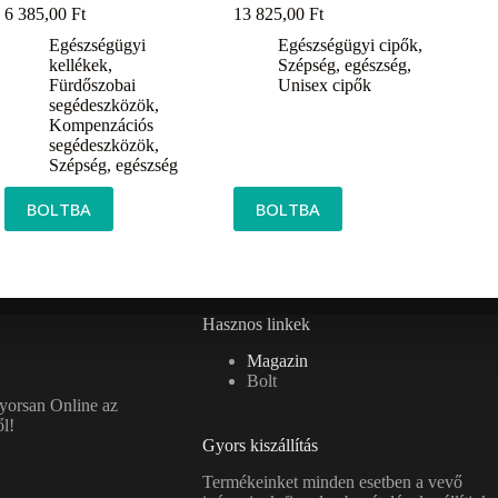
6 385,00
Ft
13 825,00
Ft
Egészségügyi
Egészségügyi cipők
,
kellékek
,
Szépség, egészség
,
Fürdőszobai
Unisex cipők
segédeszközök
,
Kompenzációs
segédeszközök
,
Szépség, egészség
BOLTBA
BOLTBA
Hasznos linkek
Magazin
Bolt
gyorsan Online az
l!
Gyors kiszállítás
Termékeinket minden esetben a vevő