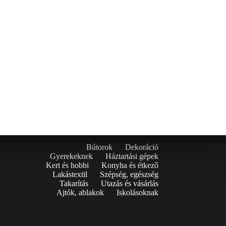
Bútorok
Dekoráció
Gyerekeknek
Háztartási gépek
Kert és hobbi
Konyha és étkező
Lakástextil
Szépség, egészség
Takarítás
Utazás és vásárlás
Ajtók, ablakok
Iskolásoknak