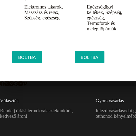
Elektromos takarók
,
Egészségügyi
Masszázs és relax
,
kellékek
,
Szépség,
Szépség, egészség
egészség
,
Termoforok és
melegítőpárnák
BOLTBA
BOLTBA
Választék
Gyors vásárlás
Rendelj óriási termékválasztékunkból,
Intézd vásárlásodat 
kedvező áron!
otthonod kényelmébő