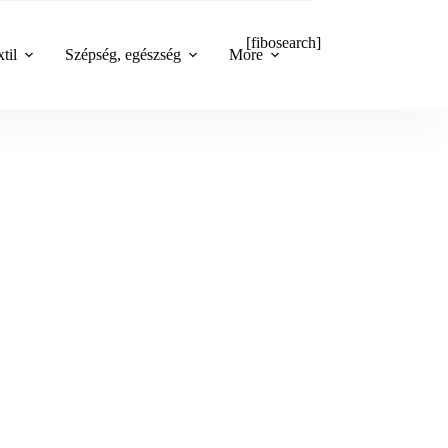
[fibosearch]
til
Szépség, egészség
More