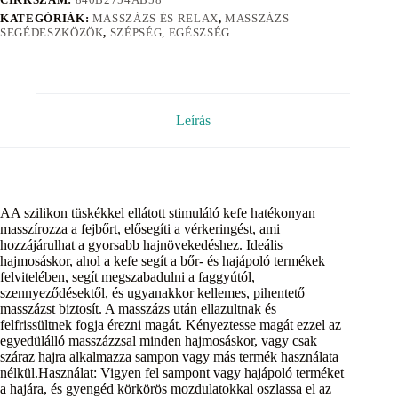
KATEGÓRIÁK:
MASSZÁZS ÉS RELAX
,
MASSZÁZS
SEGÉDESZKÖZÖK
,
SZÉPSÉG, EGÉSZSÉG
Leírás
AA szilikon tüskékkel ellátott stimuláló kefe hatékonyan
masszírozza a fejbőrt, elősegíti a vérkeringést, ami
hozzájárulhat a gyorsabb hajnövekedéshez. Ideális
hajmosáskor, ahol a kefe segít a bőr- és hajápoló termékek
felvitelében, segít megszabadulni a faggyútól,
szennyeződésektől, és ugyanakkor kellemes, pihentető
masszázst biztosít. A masszázs után ellazultnak és
felfrissültnek fogja érezni magát. Kényeztesse magát ezzel az
egyedülálló masszázzsal minden hajmosáskor, vagy csak
száraz hajra alkalmazza sampon vagy más termék használata
nélkül.Használat: Vigyen fel sampont vagy hajápoló terméket
a hajára, és gyengéd körkörös mozdulatokkal oszlassa el az