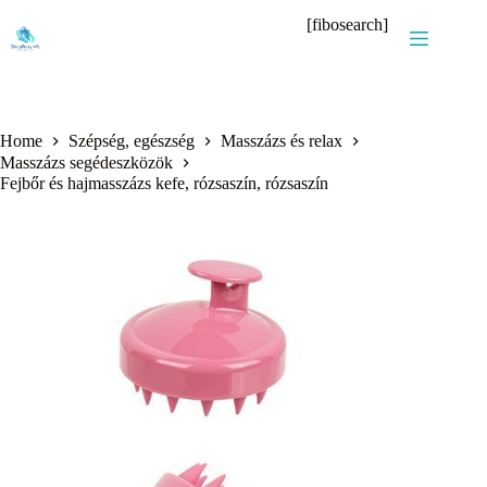
Skip
[fibosearch]
to
content
Home
Szépség, egészség
Masszázs és relax
Masszázs segédeszközök
Fejbőr és hajmasszázs kefe, rózsaszín, rózsaszín