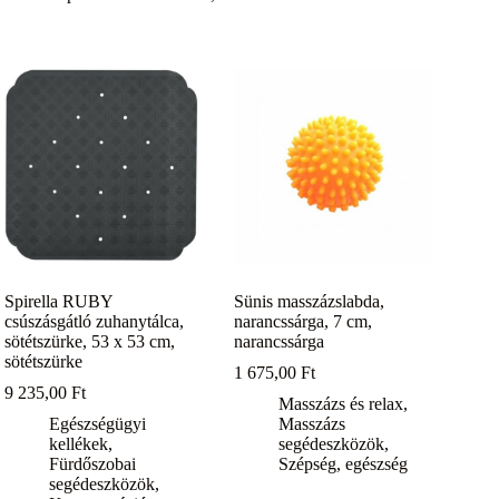
Spirella RUBY
Sünis masszázslabda,
csúszásgátló zuhanytálca,
narancssárga, 7 cm,
sötétszürke, 53 x 53 cm,
narancssárga
sötétszürke
1 675,00
Ft
9 235,00
Ft
Masszázs és relax
,
Egészségügyi
Masszázs
kellékek
,
segédeszközök
,
Fürdőszobai
Szépség, egészség
segédeszközök
,