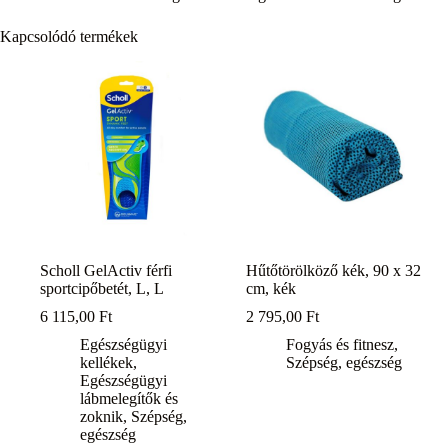
Kapcsolódó termékek
Scholl GelActiv férfi
Hűtőtörölköző kék, 90 x 32
sportcipőbetét, L, L
cm, kék
6 115,00
Ft
2 795,00
Ft
Egészségügyi
Fogyás és fitnesz
,
kellékek
,
Szépség, egészség
Egészségügyi
lábmelegítők és
zoknik
,
Szépség,
egészség