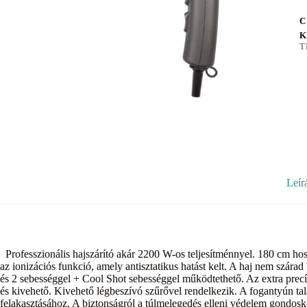
C
K
T
Leír
Professzionális hajszárító akár 2200 W-os teljesítménnyel. 180 cm hos
az ionizációs funkció, amely antisztatikus hatást kelt. A haj nem szárad
és 2 sebességgel + Cool Shot sebességgel működtethető. Az extra prec
és kivehető. Kivehető légbeszívó szűrővel rendelkezik. A fogantyún tal
felakasztásához. A biztonságról a túlmelegedés elleni védelem gondosk