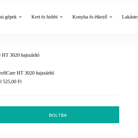
ási gépek
Kert és hobbi
Konyha és étkező
Lakástex
e HT 3020 hajszárító
rofiCare HT 3020 hajszárító
0 525,00
Ft
BOLTBA