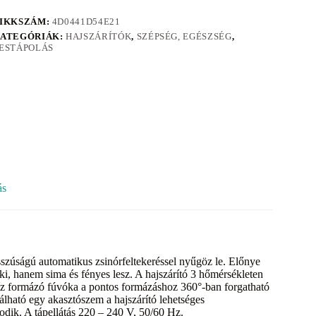
IKKSZÁM:
4D0441D54E21
ATEGÓRIÁK:
HAJSZÁRÍTÓK
,
SZÉPSÉG, EGÉSZSÉG
,
ESTÁPOLÁS
ás
szúságú automatikus zsinórfeltekeréssel nyűgöz le. Előnye
 ki, hanem sima és fényes lesz. A hajszárító 3 hőmérsékleten
íz formázó fúvóka a pontos formázáshoz 360°-ban forgatható
álható egy akasztószem a hajszárító lehetséges
odik. A tápellátás 220 – 240 V, 50/60 Hz.