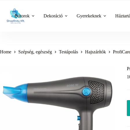
Skip
to
content
Bútorok
Dekoráció
Gyerekeknek
Háztart
Home
Szépség, egészség
Testápolás
Hajszárítók
ProfiCar
P
1