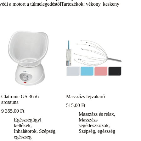
 védi a motort a túlmelegedéstőlTartozékok: vékony, keskeny
Clatronic GS 3656
Masszázs fejvakaró
arcsauna
515,00
Ft
9 355,00
Ft
Masszázs és relax
,
Egészségügyi
Masszázs
kellékek
,
segédeszközök
,
Inhalátorok
,
Szépség,
Szépség, egészség
egészség