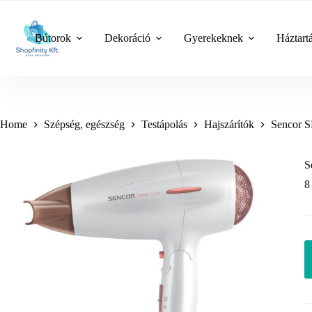
Skip
to
content
Bútorok
Dekoráció
Gyerekeknek
Háztart
Home
Szépség, egészség
Testápolás
Hajszárítók
Sencor S
S
8