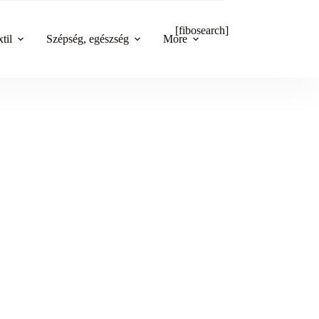
[fibosearch]
til
Szépség, egészség
More