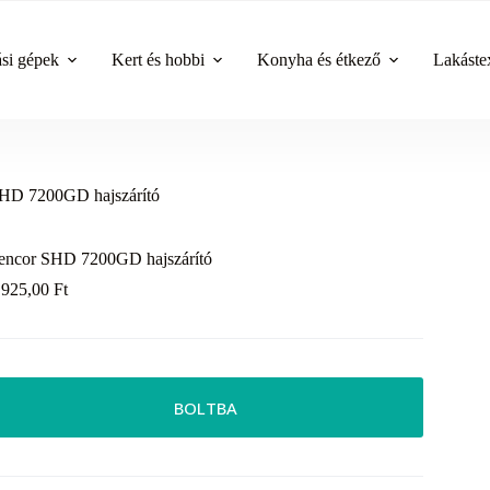
ási gépek
Kert és hobbi
Konyha és étkező
Lakástex
HD 7200GD hajszárító
encor SHD 7200GD hajszárító
 925,00
Ft
BOLTBA