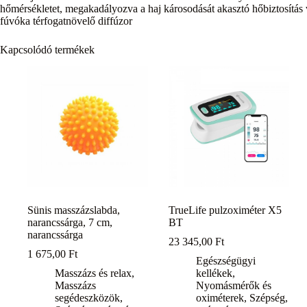
hőmérsékletet, megakadályozva a haj károsodását akasztó hőbiztosítás
fúvóka térfogatnövelő diffúzor
Kapcsolódó termékek
Sünis masszázslabda,
TrueLife pulzoximéter X5
narancssárga, 7 cm,
BT
narancssárga
23 345,00
Ft
1 675,00
Ft
Egészségügyi
Masszázs és relax
,
kellékek
,
Masszázs
Nyomásmérők és
segédeszközök
,
oximéterek
,
Szépség,