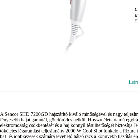
C
K
T
Leír
A Sencor SHD 7200GD hajszárító kiváló minőségével és nagy teljesítm
fényesebb hajat garantál, göndörödés nélkül. Hosszú élettartamú egyirán
elektromosság csökkentését és a haj könnyű fésülhetőségét biztosítja.Je
tökéletes légáramlást teljesítmény 2000 W Cool Shot funkció a frizura 
bal- és jobbkezesek számára levehető hátsó rács a könnyebb tisztítás ér