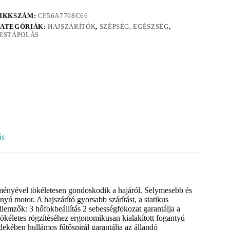
IKKSZÁM:
CF56A7708C66
ATEGÓRIÁK:
HAJSZÁRÍTÓK
,
SZÉPSÉG, EGÉSZSÉG
,
ESTÁPOLÁS
ás
ényével tökéletesen gondoskodik a hajáról. Selymesebb és
yú motor. A hajszárító gyorsabb szárítást, a statikus
llemzők: 3 hőfokbeállítás 2 sebességfokozat garantálja a
tökéletes rögzítéséhez ergonomikusan kialakított fogantyú
dekében hullámos fűtőspirál garantálja az állandó