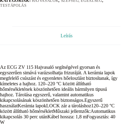
KATEGÓRIÁK:
HAJVASALÓK
,
SZÉPSÉG, EGÉSZSÉG
,
TESTÁPOLÁS
Leírás
Az ECG ZV 115 Hajvasaló segítségével gyorsan és
egyszerűen simává varázsolhatja frizuráját. A kerámia lapok
megfelelő csúszást és egyenletes hőeloszlást biztosítanak, így
kímeletes a hajhoz. 120–220 °C között állítható
hőmérsékletének köszönhetően ideális bármilyen tipusú
hajhoz. Tárolása egyszerű, valamint automatikus
kikapcsolásának köszönhetően biztonságos.Egyszerű
használatKerámia lapokLOCK zár a tároláshoz120–220 °C
között állítható hőmérsékletMűszaki jellemzők:Automatikus
kikapcsolás 30 perc utánKábel hossza: 1,8 mFogyasztás: 40
W