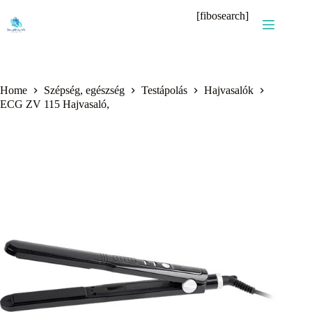
Skip
[fibosearch]
to
content
Home
Szépség, egészség
Testápolás
Hajvasalók
ECG ZV 115 Hajvasaló,