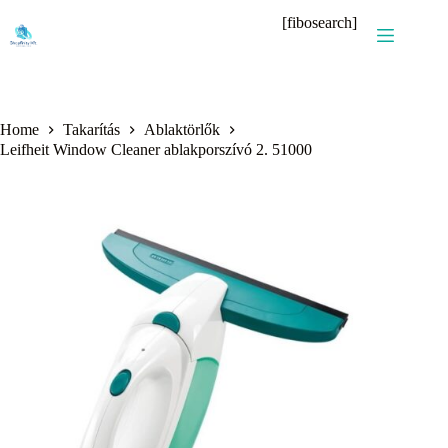
Skip
[fibosearch]
to
content
Home
Takarítás
Ablaktörlők
Leifheit Window Cleaner ablakporszívó 2. 51000