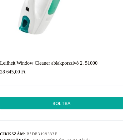
Leifheit Window Cleaner ablakporszívó 2. 51000
28 645,00
Ft
BOLTBA
CIKKSZÁM:
B5DB3199383E