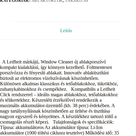
KATEGÓRIÁK:
ABLAKTÖRLŐK
,
TAKARÍTÁS
Leírás
A Leifheit márkájú, Window Cleaner új ablakporszívó
kompakt kialakítású, így könnyen kezelhető. Foltmentesen
porszívózza és fényesíti ablakait. Innovatív ablaktisztítást
biztosít az elektromos vízelszívásnak köszönhetően.
Különösen alkalmas klasszikus és tetőablakokhoz, tükrökhöz,
zuhanykabinokhoz és csempékhez. Kompatibilis a Leifheit
Click rendszerrel – ideális magas ablakokhoz, tetőablakokhoz
és télikertekhez. Készenléti érzékelővel rendelkezik a
maximális akkumulátor-üzemidő (kb. 38 perc) érdekében. A
nagy tartálynyílásnak köszönhetően az ürítése és tisztítása
nagyon egyszerű és kényelmes. A készülékhez tartozó töltő a
csomagolás részét képezi. Tulajdonságok és specifikációk:
Típusa: akkumulátoros Az akkumulátor típusa: Li-Ion
akkumulátor (1000 töltési ciklusra tesztelve) Működési idő: 35