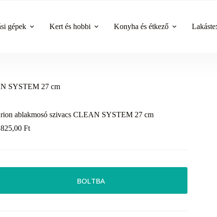
ási gépek
Kert és hobbi
Konyha és étkező
Lakástex
EAN SYSTEM 27 cm
rion ablakmosó szivacs CLEAN SYSTEM 27 cm
 825,00
Ft
BOLTBA