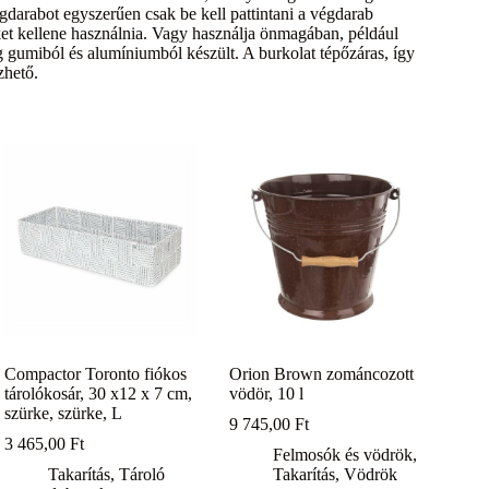
égdarabot egyszerűen csak be kell pattintani a végdarab
éket kellene használnia. Vagy használja önmagában, például
g gumiból és alumíniumból készült. A burkolat tépőzáras, így
zhető.
Compactor Toronto fiókos
Orion Brown zománcozott
tárolókosár, 30 x12 x 7 cm,
vödör, 10 l
szürke, szürke, L
9 745,00
Ft
3 465,00
Ft
Felmosók és vödrök
,
Takarítás
,
Tároló
Takarítás
,
Vödrök