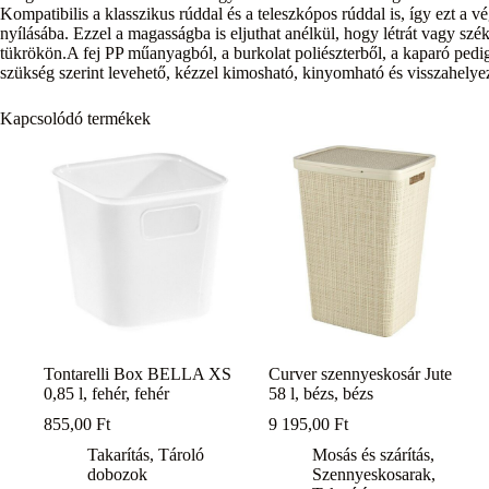
Kompatibilis a klasszikus rúddal és a teleszkópos rúddal is, így ezt a v
nyílásába. Ezzel a magasságba is eljuthat anélkül, hogy létrát vagy sz
tükrökön.A fej PP műanyagból, a burkolat poliészterből, a kaparó pedi
szükség szerint levehető, kézzel kimosható, kinyomható és visszahelye
Kapcsolódó termékek
Tontarelli Box BELLA XS
Curver szennyeskosár Jute
0,85 l, fehér, fehér
58 l, bézs, bézs
855,00
Ft
9 195,00
Ft
Takarítás
,
Tároló
Mosás és szárítás
,
dobozok
Szennyeskosarak
,