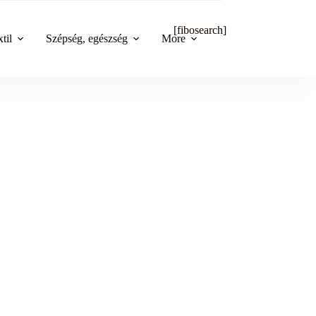
[fibosearch]
til
Szépség, egészség
More