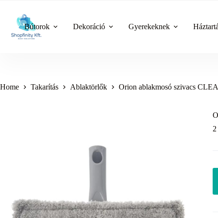
Skip
to
content
Bútorok
Dekoráció
Gyerekeknek
Háztart
Home
Takarítás
Ablaktörlők
Orion ablakmosó szivacs CL
O
2