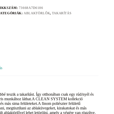
IKKSZÁM:
73668A7D6186
ATEGÓRIÁK:
ABLAKTÖRLŐK
,
TAKARÍTÁS
ás
eszik a takarítást. Így otthonában csak egy rúd/nyél és
és máris munkához láthat.A CLEAN SYSTEM kollekció
és más sima felületeket.A finom poliészter felületű
sni, megtisztítani az ablaküvegeket, kirakatokat és más
t ablaktörlővel lehet letörölni, amely a végére van rögzítve.