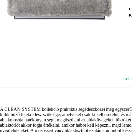
C
K
Leír
A CLEAN SYSTEM kollekció praktikus segédeszközei még egyszerűbbé t
különböző fejekre lesz szüksége, amelyeket csak ki kell cserélni, 
ablakmosója hatékonyan segít megtisztítani az ablaküvegeket, tükröket 
ablaktörlőt akkor fogja értékelni, amikor habot kell képezni, majd lemo
üvegfelületeket. A mosószert vagy ablaktisztítót ezután a gumiból készül