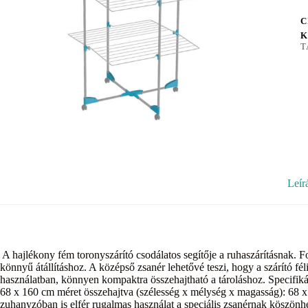
C
K
T
Leír
A hajlékony fém toronyszárító csodálatos segítője a ruhaszárításnak. 
könnyű átállításhoz. A középső zsanér lehetővé teszi, hogy a szárító fé
használatban, könnyen kompaktra összehajtható a tároláshoz. Specifiká
68 x 160 cm méret összehajtva (szélesség x mélység x magasság): 68 x 4
zuhanyzóban is elfér rugalmas használat a speciális zsanérnak köszön