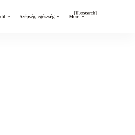
[fibosearch]
til
Szépség, egészség
More