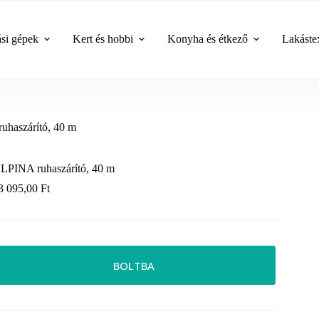
ási gépek
Kert és hobbi
Konyha és étkező
Lakástex
haszárító, 40 m
LPINA ruhaszárító, 40 m
3 095,00
Ft
BOLTBA