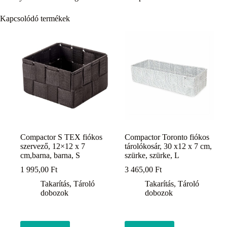
Kapcsolódó termékek
Compactor S TEX fiókos
Compactor Toronto fiókos
szervező, 12×12 x 7
tárolókosár, 30 x12 x 7 cm,
cm,barna, barna, S
szürke, szürke, L
1 995,00
Ft
3 465,00
Ft
Takarítás
,
Tároló
Takarítás
,
Tároló
dobozok
dobozok