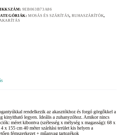
IKKSZÁM:
9EB063B73A86
ATEGÓRIÁK:
MOSÁS ÉS SZÁRÍTÁS
,
RUHASZÁRÍTÓK
,
AKARÍTÁS
ás
Fogantyúkkal rendelkezik az akasztókhoz és forgó görgőkkel a
lig kinyitható legyen. Ideális a zuhanyzóhoz. Amikor nincs
ciók: méret kibontva (szélesség x mélység x magasság): 68 x
 x 155 cm 40 méter szárítási terület kis helyen a
hetően fémszerkezet + műanyag tartozékok