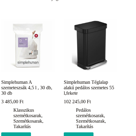
Simplehuman A
Simplehuman Téglalap
szemeteszsák 4,5 l , 30 db,
alakú pedálos szemetes 55
30 db
l,fekete
3 485,00
Ft
102 245,00
Ft
Klasszikus
Pedálos
szemétkosarak
,
szemétkosarak
,
Szemétkosarak
,
Szemétkosarak
,
Takarítás
Takarítás