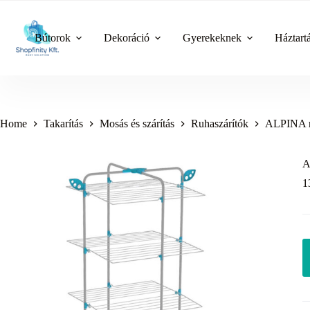
Skip
to
content
Bútorok
Dekoráció
Gyerekeknek
Háztart
Home
Takarítás
Mosás és szárítás
Ruhaszárítók
ALPINA ru
A
1