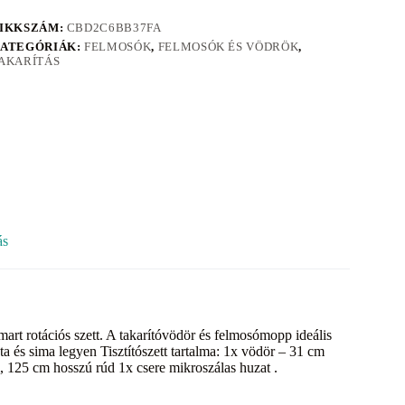
IKKSZÁM:
CBD2C6BB37FA
ATEGÓRIÁK:
FELMOSÓK
,
FELMOSÓK ÉS VÖDRÖK
,
AKARÍTÁS
ás
mart rotációs szett. A takarítóvödör és felmosómopp ideális
ta és sima legyen Tisztítószett tartalma: 1x vödör – 31 cm
, 125 cm hosszú rúd 1x csere mikroszálas huzat .