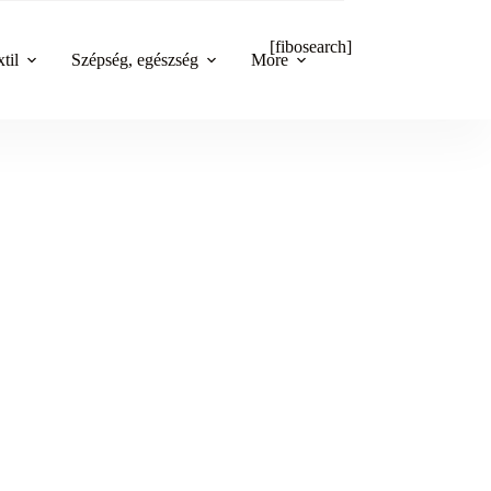
[fibosearch]
til
Szépség, egészség
More