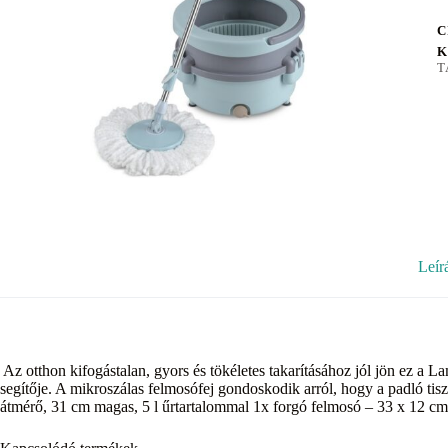
C
K
T
Leír
Az otthon kifogástalan, gyors és tökéletes takarításához jól jön ez a La
segítője. A mikroszálas felmosófej gondoskodik arról, hogy a padló tisz
átmérő, 31 cm magas, 5 l űrtartalommal 1x forgó felmosó – 33 x 12 cm