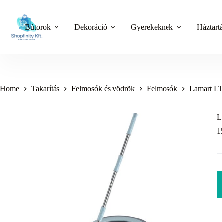
Skip
to
content
Bútorok
Dekoráció
Gyerekeknek
Háztart
Home
Takarítás
Felmosók és vödrök
Felmosók
Lamart LT
L
1