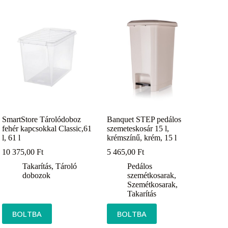
SmartStore Tárolódoboz
Banquet STEP pedálos
fehér kapcsokkal Classic,61
szemeteskosár 15 l,
l, 61 l
krémszínű, krém, 15 l
10 375,00
Ft
5 465,00
Ft
Takarítás
,
Tároló
Pedálos
dobozok
szemétkosarak
,
Szemétkosarak
,
Takarítás
BOLTBA
BOLTBA