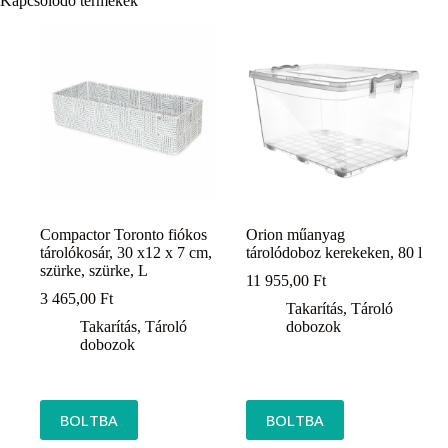
Kapcsolódó termékek
Compactor Toronto fiókos
Orion műanyag
tárolókosár, 30 x12 x 7 cm,
tárolódoboz kerekeken, 80 l
szürke, szürke, L
11 955,00
Ft
3 465,00
Ft
Takarítás
,
Tároló
Takarítás
,
Tároló
dobozok
dobozok
BOLTBA
BOLTBA