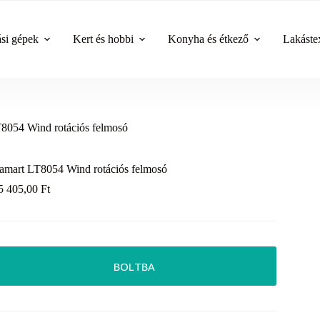
ási gépek
Kert és hobbi
Konyha és étkező
Lakástex
8054 Wind rotációs felmosó
amart LT8054 Wind rotációs felmosó
5 405,00
Ft
BOLTBA