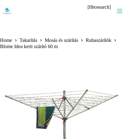
Skip
[fibosearch]
to
content
Home
Takarítás
Mosás és szárítás
Ruhaszárítók
Blome Idea kerti szárító 60 m