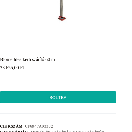
Blome Idea kerti szárító 60 m
33 655,00
Ft
BOLTBA
CIKKSZÁM:
CF6947A03302