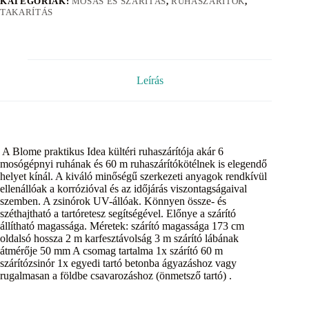
KATEGÓRIÁK:
MOSÁS ÉS SZÁRÍTÁS
,
RUHASZÁRÍTÓK
,
TAKARÍTÁS
Leírás
A Blome praktikus Idea kültéri ruhaszárítója akár 6
mosógépnyi ruhának és 60 m ruhaszárítókötélnek is elegendő
helyet kínál. A kiváló minőségű szerkezeti anyagok rendkívül
ellenállóak a korrózióval és az időjárás viszontagságaival
szemben. A zsinórok UV-állóak. Könnyen össze- és
széthajtható a tartóretesz segítségével. Előnye a szárító
állítható magassága. Méretek: szárító magassága 173 cm
oldalsó hossza 2 m karfesztávolság 3 m szárító lábának
átmérője 50 mm A csomag tartalma 1x szárító 60 m
szárítózsinór 1x egyedi tartó betonba ágyazáshoz vagy
rugalmasan a földbe csavarozáshoz (önmetsző tartó) .