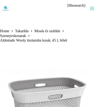
Skip
[fibosearch]
to
content
Home
Takarítás
Mosás és szárítás
Szennyeskosarak
Aldotrade Wooly tisztaruha kosár, 45 l, fehér