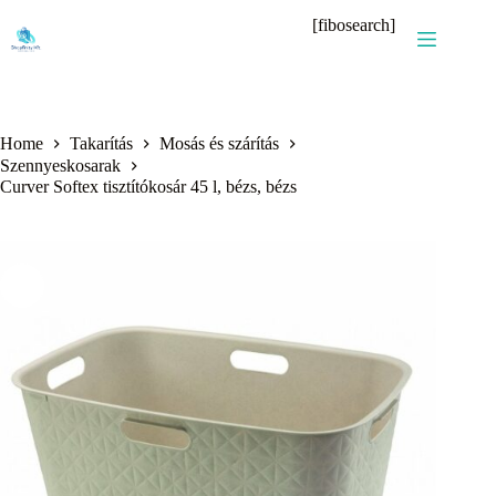
Skip
[fibosearch]
to
content
Home
Takarítás
Mosás és szárítás
Szennyeskosarak
Curver Softex tisztítókosár 45 l, bézs, bézs