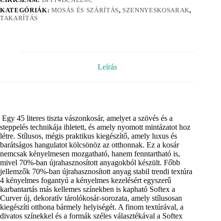
KATEGÓRIÁK:
MOSÁS ÉS SZÁRÍTÁS
,
SZENNYESKOSARAK
,
TAKARÍTÁS
Leírás
Egy 45 literes tiszta vászonkosár, amelyet a szövés és a
steppelés technikája ihletett, és amely nyomott mintázatot hoz
létre. Stílusos, mégis praktikus kiegészítő, amely luxus és
barátságos hangulatot kölcsönöz az otthonnak. Ez a kosár
nemcsak kényelmesen mozgatható, hanem fenntartható is,
mivel 70%-ban újrahasznosított anyagokból készült. Főbb
jellemzők 70%-ban újrahasznosított anyag stabil trendi textúra
4 kényelmes fogantyú a kényelmes kezelésért egyszerű
karbantartás más kellemes színekben is kapható Softex a
Curver új, dekoratív tárolókosár-sorozata, amely stílusosan
kiegészíti otthona bármely helyiségét. A finom textúrával, a
divatos színekkel és a formák széles választékával a Softex