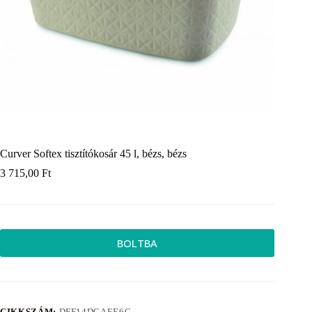
Curver Softex tisztítókosár 45 l, bézs, bézs
3 715,00
Ft
BOLTBA
CIKKSZÁM:
DFF14DCAEE6C