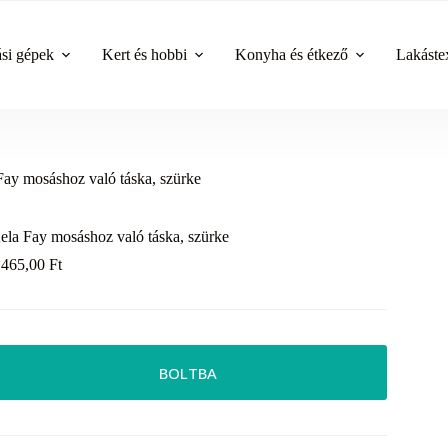
ási gépek
Kert és hobbi
Konyha és étkező
Lakástex
Fay mosáshoz való táska, szürke
ela Fay mosáshoz való táska, szürke
 465,00
Ft
BOLTBA