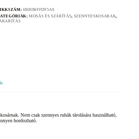
IKKSZÁM:
6BBD6FFDF5A9
ATEGÓRIÁK:
MOSÁS ÉS SZÁRÍTÁS
,
SZENNYESKOSARAK
,
AKARÍTÁS
ás
skosárnak. Nem csak szennyes ruhák tárolására használható,
könnyen hordozható.