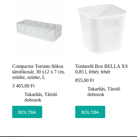
Compactor Toronto fiókos
Tontarelli Box BELLA XS
tárolókosár, 30 x12 x 7 cm,
0,85 l, fehér, fehér
szürke, szürke, L
855,00
Ft
3 465,00
Ft
Takarítás
,
Tároló
Takarítás
,
Tároló
dobozok
dobozok
BOLTBA
BOLTBA