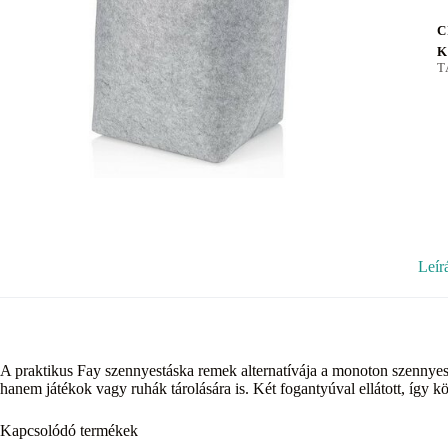
C
K
T
Leír
A praktikus Fay szennyestáska remek alternatívája a monoton szennye
hanem játékok vagy ruhák tárolására is. Két fogantyúval ellátott, így 
Kapcsolódó termékek