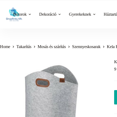
Skip
to
content
Bútorok
Dekoráció
Gyerekeknek
Háztart
Home
Takarítás
Mosás és szárítás
Szennyeskosarak
Kela 
K
9