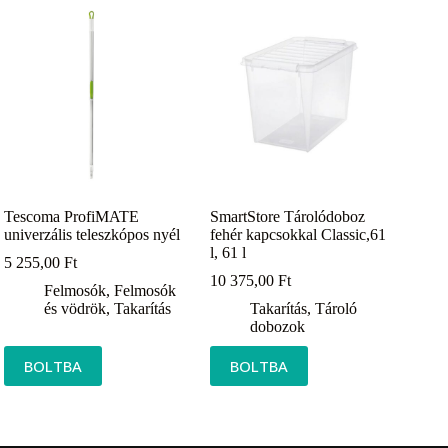
Tescoma ProfiMATE
SmartStore Tárolódoboz
univerzális teleszkópos nyél
fehér kapcsokkal Classic,61
l, 61 l
5 255,00
Ft
10 375,00
Ft
Felmosók
,
Felmosók
és vödrök
,
Takarítás
Takarítás
,
Tároló
dobozok
BOLTBA
BOLTBA