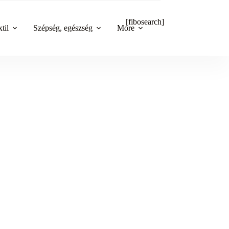
[fibosearch]
til
Szépség, egészség
More