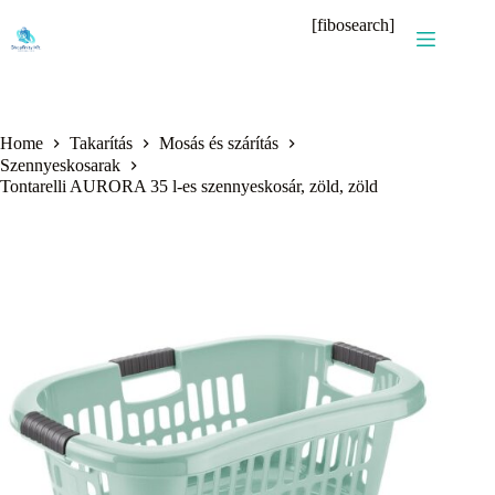
Skip
[fibosearch]
to
content
Home
Takarítás
Mosás és szárítás
Szennyeskosarak
Tontarelli AURORA 35 l-es szennyeskosár, zöld, zöld