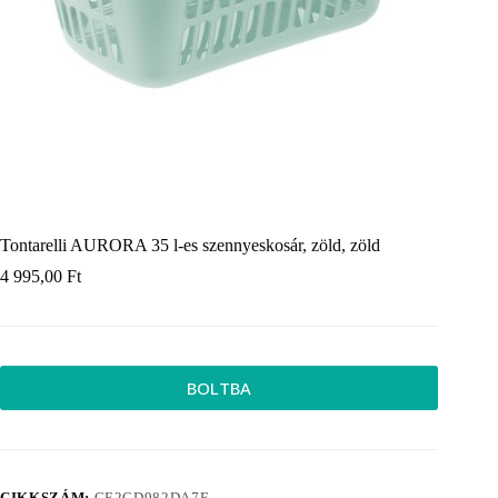
Tontarelli AURORA 35 l-es szennyeskosár, zöld, zöld
4 995,00
Ft
BOLTBA
CIKKSZÁM:
CE2CD982DA7E