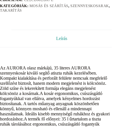
KATEGÓRIÁK:
MOSÁS ÉS SZÁRÍTÁS
,
SZENNYESKOSARAK
,
TAKARÍTÁS
Leírás
Az AURORA olasz márkájú, 35 literes AURORA
szennyeskosár kiváló segítő atiszta ruhák kezelésében.
Kompakt kialakítása és perforált felülete nemcsak megfelelő
szellőzést biztosít, hanem modern megjelenést is kölcsönöz.
Zöld színe és lekerekített formája elegáns megjelenést
kölcsönöz a kosárnak.A kosár ergonomikus, csúszásgátló
fogantyúkkal van ellátva, amelyek kényelmes hordozást
biztosítanak. A tartós műanyag anyagnak köszönhetően
könnyű, könnyen mosható és ellenáll a mindennapi
használatnak. Ideális kisebb mennyiségű ruhákhoz és gyakori
hordozáshoz.A termék fő előnyei: 35 l űrtartalom a tiszta
ruhák tárolásához ergonomikus, csúszásgátló fogantyúk