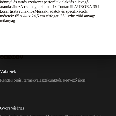
könnyű és tartós szerkezet perforált kialakítás a levegő
áramlásáhozA csomag tartalma: 1x Tontarelli AURORA 35 l
kosár tiszta ruhákhozMűszaki adatok és specifikációk:
méretek: 65 x 44 x 24,5 cm térfogat: 35 l szín: zöld anyag:
műanyag
Választék
Rendelj óriási termékválasztékunkból, kedvező áron!
Gyors vásárlás