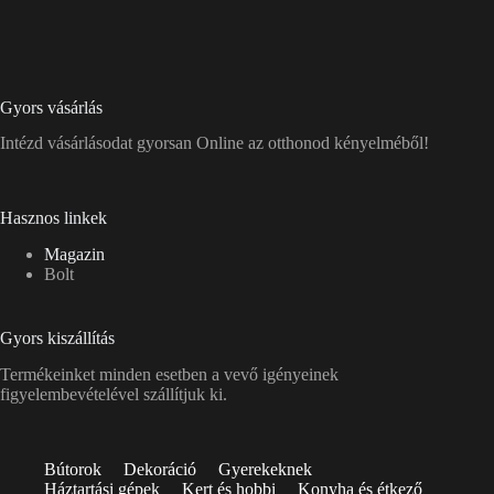
Gyors vásárlás
Intézd vásárlásodat gyorsan Online az otthonod kényelméből!
Hasznos linkek
Magazin
Bolt
Gyors kiszállítás
Termékeinket minden esetben a vevő igényeinek
figyelembevételével szállítjuk ki.
Bútorok
Dekoráció
Gyerekeknek
Háztartási gépek
Kert és hobbi
Konyha és étkező