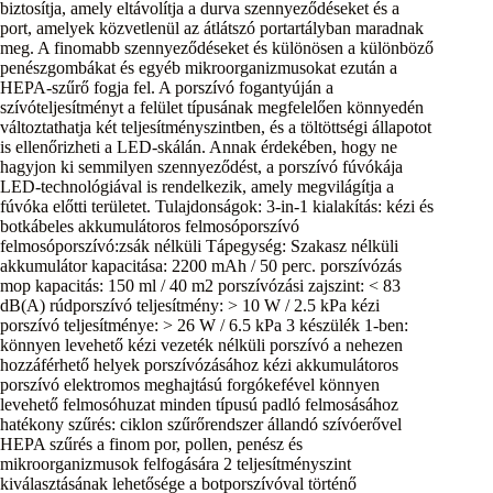
biztosítja, amely eltávolítja a durva szennyeződéseket és a
port, amelyek közvetlenül az átlátszó portartályban maradnak
meg. A finomabb szennyeződéseket és különösen a különböző
penészgombákat és egyéb mikroorganizmusokat ezután a
HEPA-szűrő fogja fel. A porszívó fogantyúján a
szívóteljesítményt a felület típusának megfelelően könnyedén
változtathatja két teljesítményszintben, és a töltöttségi állapotot
is ellenőrizheti a LED-skálán. Annak érdekében, hogy ne
hagyjon ki semmilyen szennyeződést, a porszívó fúvókája
LED-technológiával is rendelkezik, amely megvilágítja a
fúvóka előtti területet. Tulajdonságok: 3-in-1 kialakítás: kézi és
botkábeles akkumulátoros felmosóporszívó
felmosóporszívó:zsák nélküli Tápegység: Szakasz nélküli
akkumulátor kapacitása: 2200 mAh / 50 perc. porszívózás
mop kapacitás: 150 ml / 40 m2 porszívózási zajszint: < 83
dB(A) rúdporszívó teljesítmény: > 10 W / 2.5 kPa kézi
porszívó teljesítménye: > 26 W / 6.5 kPa 3 készülék 1-ben:
könnyen levehető kézi vezeték nélküli porszívó a nehezen
hozzáférhető helyek porszívózásához kézi akkumulátoros
porszívó elektromos meghajtású forgókefével könnyen
levehető felmosóhuzat minden típusú padló felmosásához
hatékony szűrés: ciklon szűrőrendszer állandó szívóerővel
HEPA szűrés a finom por, pollen, penész és
mikroorganizmusok felfogására 2 teljesítményszint
kiválasztásának lehetősége a botporszívóval történő