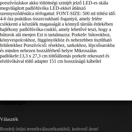
porszívózáskor akku töltöttségi szintjét jelző LED-es skála
megvilágított padlófúvóka LED-ekkel átlátszó
szennyeződéstálca térfogattal: FONT-SIZE: 500 ml töltési idő:
4-6 óra praktikus összecsukható fogantyú, amely felére
csökkenti a készülék magasságát a könnyű tárolás érdekében
hajlékony padlófúvóka-csukló, amely lehetővé teszi, hogy a
bútorok alá menjen Ezt is tartalmazza: Porkefe: bútorokhoz,
könyvespolcokhoz, függönyökhöz és nehezebben tisztítható
felületekhez Porszívócső: résekhez, sarkokhoz, lépcsősarokba
és minden nehezen hozzáférhető helyre Mikroszálas
padlókefe:13,3 x 27,3 cm töltőállomás porkefe rekesszel és
résfúvókával töltő adapter 151 cm hosszúságú kábellel
Választék
Rendelj óriási termékválasztékunkból, kedvező áron!