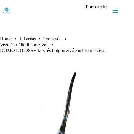
Skip
[fibosearch]
to
content
Home
Takarítás
Porszívók
Vezeték nélküli porszívók
DOMO DO228SV kézi és botporszívó 3in1 felmosóval