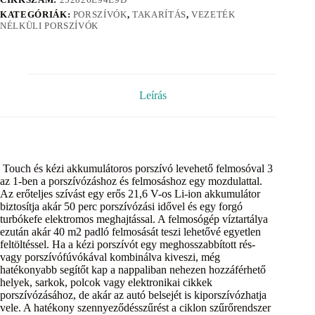
KATEGÓRIÁK:
PORSZÍVÓK
,
TAKARÍTÁS
,
VEZETÉK
NÉLKÜLI PORSZÍVÓK
Leírás
Touch és kézi akkumulátoros porszívó levehető felmosóval 3
az 1-ben a porszívózáshoz és felmosáshoz egy mozdulattal.
Az erőteljes szívást egy erős 21,6 V-os Li-ion akkumulátor
biztosítja akár 50 perc porszívózási idővel és egy forgó
turbókefe elektromos meghajtással. A felmosógép víztartálya
ezután akár 40 m2 padló felmosását teszi lehetővé egyetlen
feltöltéssel. Ha a kézi porszívót egy meghosszabbított rés-
vagy porszívófúvókával kombinálva kiveszi, még
hatékonyabb segítőt kap a nappaliban nehezen hozzáférhető
helyek, sarkok, polcok vagy elektronikai cikkek
porszívózásához, de akár az autó belsejét is kiporszívózhatja
vele. A hatékony szennyeződésszűrést a ciklon szűrőrendszer