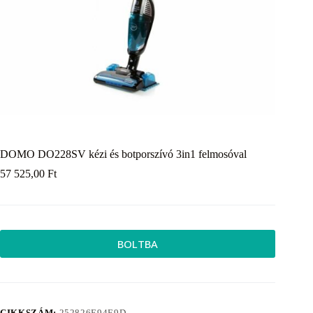
DOMO DO228SV kézi és botporszívó 3in1 felmosóval
57 525,00
Ft
BOLTBA
CIKKSZÁM:
252826E94E9D