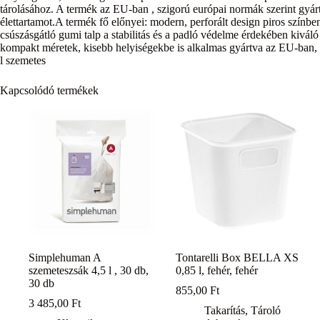
tárolásához. A termék az EU-ban , szigorú európai normák szerint gyárt
élettartamot.A termék fő előnyei: modern, perforált design piros színben
csúszásgátló gumi talp a stabilitás és a padló védelme érdekében kivál
kompakt méretek, kisebb helyiségekbe is alkalmas gyártva az EU-ban, 
l szemetes
Kapcsolódó termékek
Simplehuman A
Tontarelli Box BELLA XS
szemeteszsák 4,5 l , 30 db,
0,85 l, fehér, fehér
30 db
855,00
Ft
3 485,00
Ft
Takarítás
,
Tároló