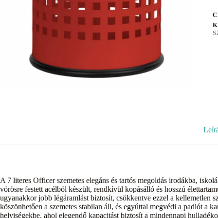
C
K
S
Leír
A 7 literes Officer szemetes elegáns és tartós megoldás irodákba, isk
vörösre festett acélból készült, rendkívül kopásálló és hosszú élettarta
ugyanakkor jobb légáramlást biztosít, csökkentve ezzel a kellemetlen 
köszönhetően a szemetes stabilan áll, és egyúttal megvédi a padlót a 
helyiségekbe, ahol elegendő kapacitást biztosít a mindennapi hulladé