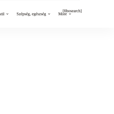
[fibosearch]
til
Szépség, egészség
More