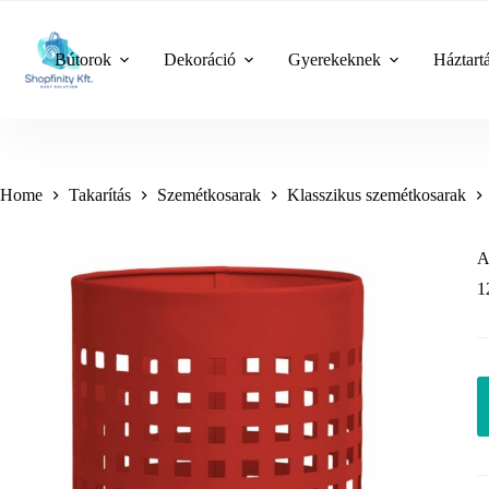
Skip
to
content
Bútorok
Dekoráció
Gyerekeknek
Háztart
Home
Takarítás
Szemétkosarak
Klasszikus szemétkosarak
A
1