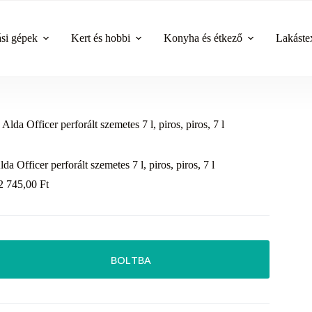
ási gépek
Kert és hobbi
Konyha és étkező
Lakástex
Alda Officer perforált szemetes 7 l, piros, piros, 7 l
lda Officer perforált szemetes 7 l, piros, piros, 7 l
2 745,00
Ft
BOLTBA