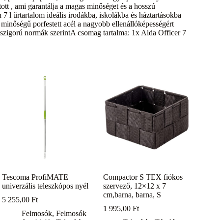
ott , ami garantálja a magas minőséget és a hosszú
 7 l űrtartalom ideális irodákba, iskolákba és háztartásokba
ó minőségű porfestett acél a nagyobb ellenállóképességért
szigorú normák szerintA csomag tartalma: 1x Alda Officer 7
Tescoma ProfiMATE
Compactor S TEX fiókos
univerzális teleszkópos nyél
szervező, 12×12 x 7
cm,barna, barna, S
5 255,00
Ft
1 995,00
Ft
Felmosók
,
Felmosók