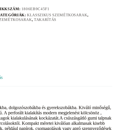
IKKSZÁM:
1806EB9C45F1
ATEGÓRIÁK:
KLASSZIKUS SZEMÉTKOSARAK
,
ZEMÉTKOSARAK
,
TAKARÍTÁS
ás
olákba, dolgozószobákba és gyerekszobákba. Kiváló minőségű,
mú. A perforált kialakítás modern megjelenést kölcsönöz ,
szagok kialakulásának kockázatát.A csúszásgátló gumi talpnak
karcolásoktól. Kompakt méretei kiválóan alkalmasak kisebb
kok, például papírok, csomagolások vagy apró szennyeződések