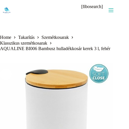
Skip
[fibosearch]
to
content
Home
Takarítás
Szemétkosarak
Klasszikus szemétkosarak
AQUALINE BI006 Bambusz hulladékkosár kerek 3 l, fehér