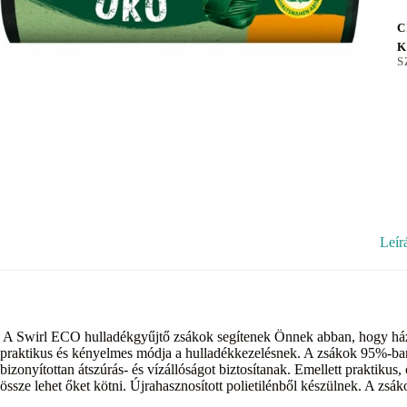
C
K
S
Leír
A Swirl ECO hulladékgyűjtő zsákok segítenek Önnek abban, hogy házt
praktikus és kényelmes módja a hulladékkezelésnek. A zsákok 95%-ba
bizonyítottan átszúrás- és vízállóságot biztosítanak. Emellett praktik
össze lehet őket kötni. Újrahasznosított polietilénből készülnek. A zsá