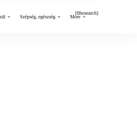
[fibosearch]
til
Szépség, egészség
More