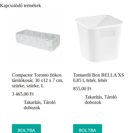
Kapcsolódó termékek
Compactor Toronto fiókos
Tontarelli Box BELLA XS
tárolókosár, 30 x12 x 7 cm,
0,85 l, fehér, fehér
szürke, szürke, L
855,00
Ft
3 465,00
Ft
Takarítás
,
Tároló
Takarítás
,
Tároló
dobozok
dobozok
BOLTBA
BOLTBA