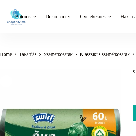
Skip
to
content
Bútorok
Dekoráció
Gyerekeknek
Háztart
Home
Takarítás
Szemétkosarak
Klasszikus szemétkosarak
S
1