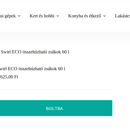
ási gépek
Kert és hobbi
Konyha és étkező
Lakástex
Swirl ECO összehúzható zsákok 60 l
wirl ECO összehúzható zsákok 60 l
 625,00
Ft
BOLTBA