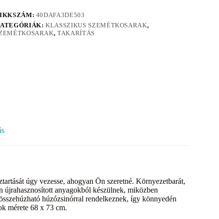
IKKSZÁM:
40DAFA3DE503
ATEGÓRIÁK:
KLASSZIKUS SZEMÉTKOSARAK
,
ZEMÉTKOSARAK
,
TAKARÍTÁS
ás
artását úgy vezesse, ahogyan Ön szeretné. Környezetbarát,
n újrahasznosított anyagokból készülnek, miközben
us, összehúzható húzózsinórral rendelkeznek, így könnyedén
kok mérete 68 x 73 cm.