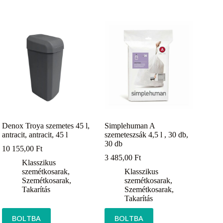
Denox Troya szemetes 45 l,
Simplehuman A
antracit, antracit, 45 l
szemeteszsák 4,5 l , 30 db,
30 db
10 155,00
Ft
3 485,00
Ft
Klasszikus
szemétkosarak
,
Klasszikus
Szemétkosarak
,
szemétkosarak
,
Takarítás
Szemétkosarak
,
Takarítás
BOLTBA
BOLTBA