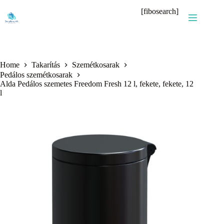
Skip
[fibosearch]
to
content
Home
Takarítás
Szemétkosarak
Pedálos szemétkosarak
Alda Pedálos szemetes Freedom Fresh 12 l, fekete, fekete, 12
l