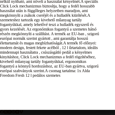
nélkül nyitható, ami növeli a használat kényelmét.A speciális
Click Lock mechanizmus biztosítja, hogy a fedél hosszabb
használat után is függőleges helyzetben maradjon, ami
megkönnyíti a zsákok cseréjét és a hulladék kiürítését.A
szemeteshez tartozik egy kivehető műanyag tartály
fogantyúkkal, amely lehetővé teszi a hulladék egyszerű és
gyors kezelését. Az ergonómikus fogantyú a szemetes hátsó
részén megkönnyíti a szállítást. A termék az EU-ban , szigorú
európai normák szerint gyártott , ami garantálja hosszú
élettartamát és magas megbízhatóságát.A termék fő előnyei:
modern design, festett fekete acélból , 12 l űrtartalom, ideális
mindennapi használatra , csúszásgátló pedál a kényelmes
kinyitáshoz, Click Lock mechanizmus a fedél rögzítéséhez,
kivehető műanyag tartály fogantyúkkal, ergonomikus
fogantyú a könnyű hordozáshoz, az EU-ban gyártva, szigorú
európai szabványok szerint.A csomag tartalma: 1x Alda
Freedom Fresh 12 l pedálos szemetes