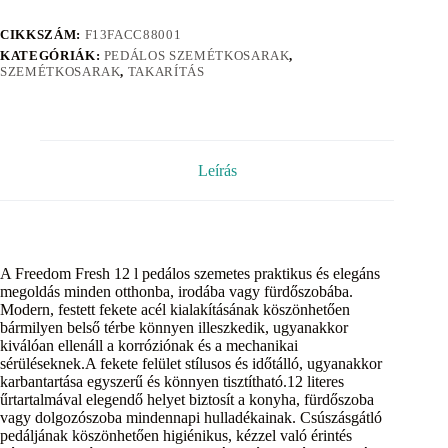
CIKKSZÁM:
F13FACC88001
KATEGÓRIÁK:
PEDÁLOS SZEMÉTKOSARAK
,
SZEMÉTKOSARAK
,
TAKARÍTÁS
Leírás
A Freedom Fresh 12 l pedálos szemetes praktikus és elegáns
megoldás minden otthonba, irodába vagy fürdőszobába.
Modern, festett fekete acél kialakításának köszönhetően
bármilyen belső térbe könnyen illeszkedik, ugyanakkor
kiválóan ellenáll a korróziónak és a mechanikai
sérüléseknek.A fekete felület stílusos és időtálló, ugyanakkor
karbantartása egyszerű és könnyen tisztítható.12 literes
űrtartalmával elegendő helyet biztosít a konyha, fürdőszoba
vagy dolgozószoba mindennapi hulladékainak. Csúszásgátló
pedáljának köszönhetően higiénikus, kézzel való érintés