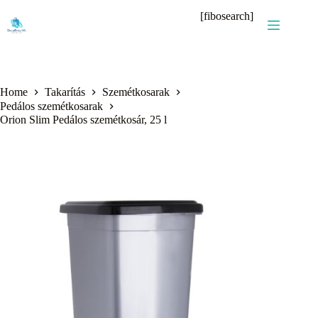
Skip
[fibosearch]
to
content
Home
Takarítás
Szemétkosarak
Pedálos szemétkosarak
Orion Slim Pedálos szemétkosár, 25 l