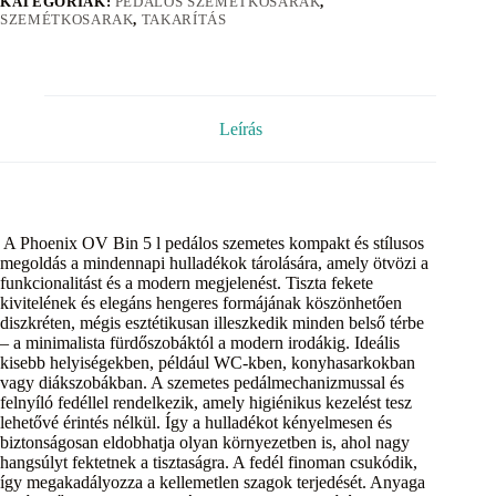
KATEGÓRIÁK:
PEDÁLOS SZEMÉTKOSARAK
,
SZEMÉTKOSARAK
,
TAKARÍTÁS
Leírás
A Phoenix OV Bin 5 l pedálos szemetes kompakt és stílusos
megoldás a mindennapi hulladékok tárolására, amely ötvözi a
funkcionalitást és a modern megjelenést. Tiszta fekete
kivitelének és elegáns hengeres formájának köszönhetően
diszkréten, mégis esztétikusan illeszkedik minden belső térbe
– a minimalista fürdőszobáktól a modern irodákig. Ideális
kisebb helyiségekben, például WC-kben, konyhasarkokban
vagy diákszobákban. A szemetes pedálmechanizmussal és
felnyíló fedéllel rendelkezik, amely higiénikus kezelést tesz
lehetővé érintés nélkül. Így a hulladékot kényelmesen és
biztonságosan eldobhatja olyan környezetben is, ahol nagy
hangsúlyt fektetnek a tisztaságra. A fedél finoman csukódik,
így megakadályozza a kellemetlen szagok terjedését. Anyaga