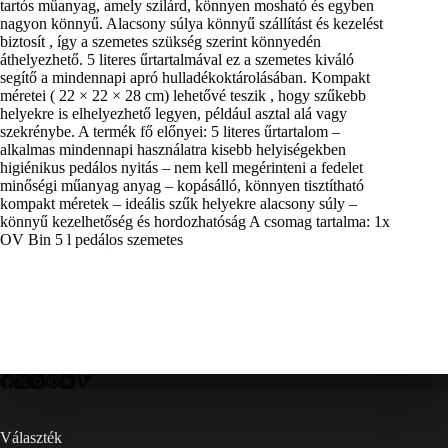
tartós műanyag, amely szilárd, könnyen mosható és egyben
nagyon könnyű. Alacsony súlya könnyű szállítást és kezelést
biztosít , így a szemetes szükség szerint könnyedén
áthelyezhető. 5 literes űrtartalmával ez a szemetes kiváló
segítő a mindennapi apró hulladékoktárolásában. Kompakt
méretei ( 22 × 22 × 28 cm) lehetővé teszik , hogy szűkebb
helyekre is elhelyezhető legyen, például asztal alá vagy
szekrénybe. A termék fő előnyei: 5 literes űrtartalom –
alkalmas mindennapi használatra kisebb helyiségekben
higiénikus pedálos nyitás – nem kell megérinteni a fedelet
minőségi műanyag anyag – kopásálló, könnyen tisztítható
kompakt méretek – ideális szűk helyekre alacsony súly –
könnyű kezelhetőség és hordozhatóság A csomag tartalma: 1x
OV Bin 5 l pedálos szemetes
Választék