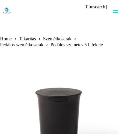
Skip
[fibosearch]
to
content
Home
Takarítás
Szemétkosarak
Pedálos szemétkosarak
Pedálos szemetes 5 l, fekete