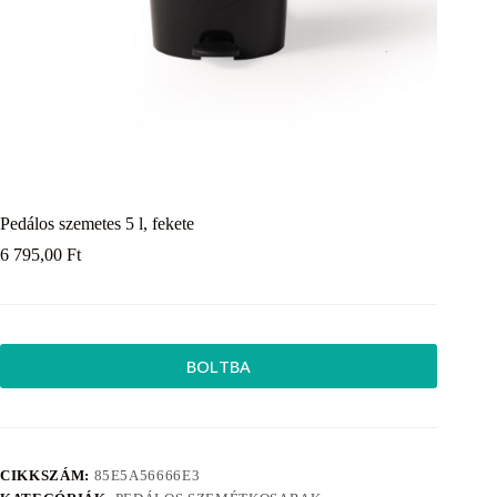
Pedálos szemetes 5 l, fekete
6 795,00
Ft
BOLTBA
CIKKSZÁM:
85E5A56666E3