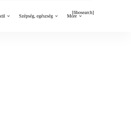
[fibosearch]
til
Szépség, egészség
More