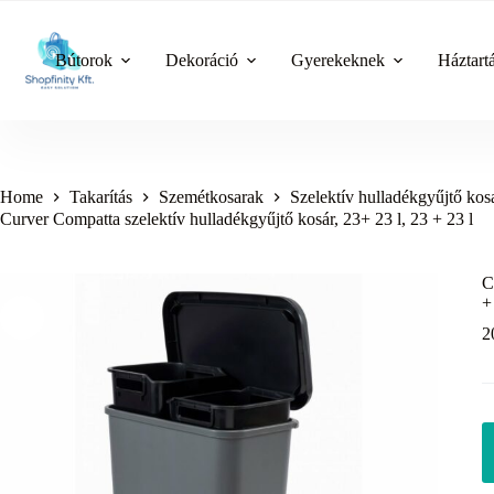
Skip
to
content
Bútorok
Dekoráció
Gyerekeknek
Háztart
Home
Takarítás
Szemétkosarak
Szelektív hulladékgyűjtő kos
Curver Compatta szelektív hulladékgyűjtő kosár, 23+ 23 l, 23 + 23 l
C
+
2