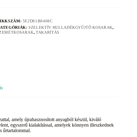
IKKSZÁM:
5E2D61B8408C
ATEGÓRIÁK:
SZELEKTÍV HULLADÉKGYŰJTŐ KOSARAK
,
ZEMÉTKOSARAK
,
TAKARÍTÁS
ás
ttal, amely újrahasznosított anyagból készül, kiváló
lent, egyszerű kialakítással, amelyek könnyen illeszkednek
es űrtartalommal.