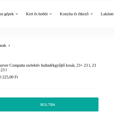
ási gépek
Kert és hobbi
Konyha és étkező
Lakástex
arak
urver Compatta szelektív hulladékgyűjtő kosár, 23+ 23 l, 23
 23 l
0 225,00
Ft
BOLTBA