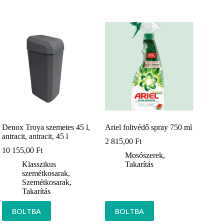
Denox Troya szemetes 45 l,
Ariel foltvédő spray 750 ml
antracit, antracit, 45 l
2 815,00
Ft
10 155,00
Ft
Mosószerek
,
Klasszikus
Takarítás
szemétkosarak
,
Szemétkosarak
,
Takarítás
BOLTBA
BOLTBA