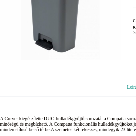
C
K
S
Leír
A Curver kiegészítette DUO hulladékgyűjtő sorozatát a Compatta soroza
minőségű és megbízható. A Compatta funkcionális hulladékgyűjtőket je
minden stílusú belső térbe.A szemetes két rekeszes, mindegyik 23 liter