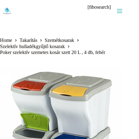
Skip
[fibosearch]
to
content
Home
Takarítás
Szemétkosarak
Szelektív hulladékgyűjtő kosarak
Poker szelektív szemetes kosár szett 20 L , 4 db, fehér