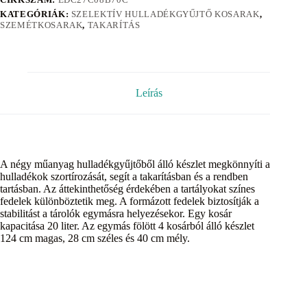
KATEGÓRIÁK:
SZELEKTÍV HULLADÉKGYŰJTŐ KOSARAK
,
SZEMÉTKOSARAK
,
TAKARÍTÁS
Leírás
A négy műanyag hulladékgyűjtőből álló készlet megkönnyíti a
hulladékok szortírozását, segít a takarításban és a rendben
tartásban. Az áttekinthetőség érdekében a tartályokat színes
fedelek különböztetik meg. A formázott fedelek biztosítják a
stabilitást a tárolók egymásra helyezésekor. Egy kosár
kapacitása 20 liter. Az egymás fölött 4 kosárból álló készlet
124 cm magas, 28 cm széles és 40 cm mély.