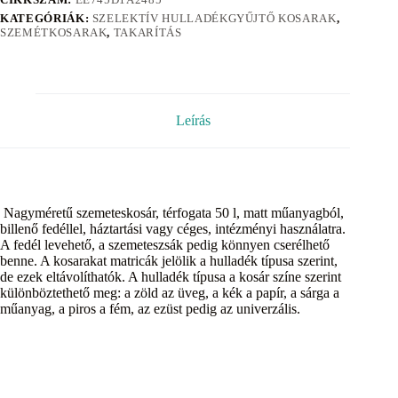
KATEGÓRIÁK:
SZELEKTÍV HULLADÉKGYŰJTŐ KOSARAK
,
SZEMÉTKOSARAK
,
TAKARÍTÁS
Leírás
Nagyméretű szemeteskosár, térfogata 50 l, matt műanyagból,
billenő fedéllel, háztartási vagy céges, intézményi használatra.
A fedél levehető, a szemeteszsák pedig könnyen cserélhető
benne. A kosarakat matricák jelölik a hulladék típusa szerint,
de ezek eltávolíthatók. A hulladék típusa a kosár színe szerint
különböztethető meg: a zöld az üveg, a kék a papír, a sárga a
műanyag, a piros a fém, az ezüst pedig az univerzális.