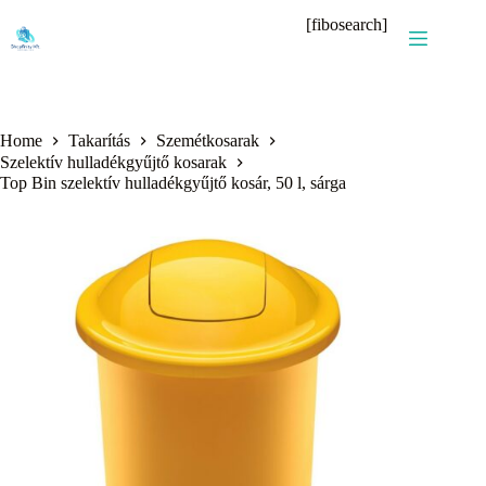
Skip
[fibosearch]
to
content
Home
Takarítás
Szemétkosarak
Szelektív hulladékgyűjtő kosarak
Top Bin szelektív hulladékgyűjtő kosár, 50 l, sárga