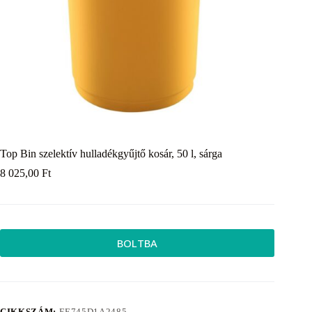
Top Bin szelektív hulladékgyűjtő kosár, 50 l, sárga
8 025,00
Ft
BOLTBA
CIKKSZÁM:
EE745D1A2485