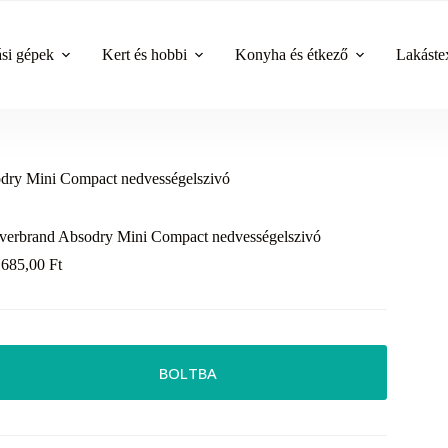
ási gépek
Kert és hobbi
Konyha és étkező
Lakástex
dry Mini Compact nedvességelszivó
verbrand Absodry Mini Compact nedvességelszivó
 685,00
Ft
BOLTBA