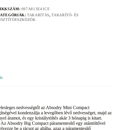
IKKSZÁM:
097A813E41CE
ATEGÓRIÁK:
TAKARÍTÁS
,
TAKARÍTÓ- ÉS
ISZTÍTÓESZKÖZÖK
ás
felesleges nedvességtől az Absodry Mini Compact
gítségével kondenzálja a levegőben lévő nedvességet, majd az
l áramot, és egy kristálytöltés akár 3 hónapig is kitart.
 Az Absodry Big Compact páramentesítő egy utántöltővel
elyezze be a rácsot az aljába, azaz a páramentesítő