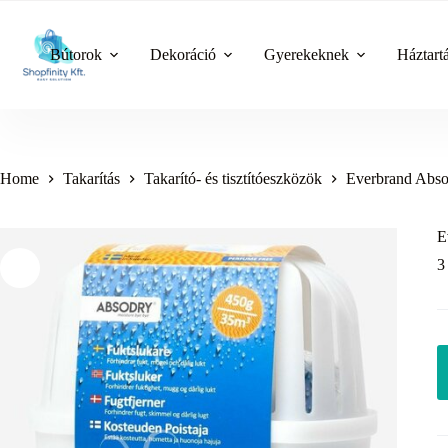
Skip
to
content
Bútorok
Dekoráció
Gyerekeknek
Háztart
Home
Takarítás
Takarító- és tisztítóeszközök
Everbrand Abso
E
3