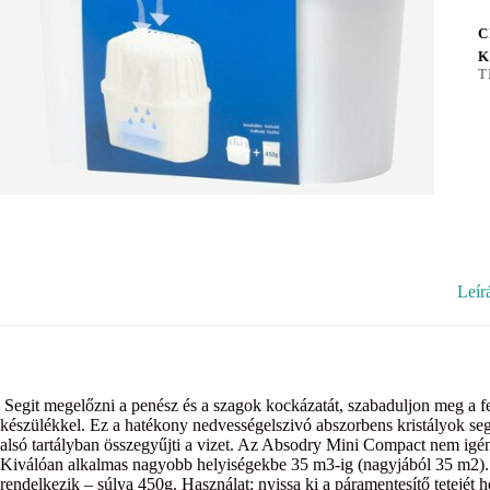
C
K
T
Leír
Segit megelőzni a penész és a szagok kockázatát, szabaduljon meg a 
készülékkel. Ez a hatékony nedvességelszivó abszorbens kristályok se
alsó tartályban összegyűjti a vizet. Az Absodry Mini Compact nem igénye
Kiválóan alkalmas nagyobb helyiségekbe 35 m3-ig (nagyjából 35 m2).
rendelkezik – súlya 450g. Használat: nyissa ki a páramentesítő tetejét h