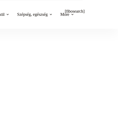
[fibosearch]
til
Szépség, egészség
More