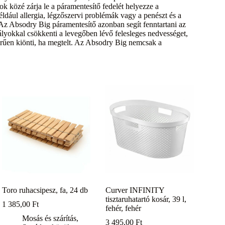
k közé zárja le a páramentesítő fedelét helyezze a
éldául allergia, légzőszervi problémák vagy a penészt és a
Az Absodry Big páramentesítő azonban segít fenntartani az
ályokkal csökkenti a levegőben lévő felesleges nedvességet,
erűen kiönti, ha megtelt. Az Absodry Big nemcsak a
Toro ruhacsipesz, fa, 24 db
Curver INFINITY
tisztaruhatartó kosár, 39 l,
1 385,00
Ft
fehér, fehér
Mosás és szárítás
,
3 495,00
Ft