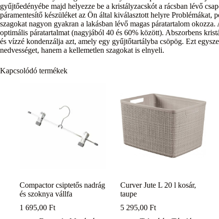
gyűjtőedényébe majd helyezze be a kristályzacskót a rácsban lévő csapo
páramentesítő készüléket az Ön által kiválasztott helyre Problémákat, p
szagokat nagyon gyakran a lakásban lévő magas páratartalom okozza. 
optimális páratartalmat (nagyjából 40 és 60% között). Abszorbens krist
és vízzé kondenzálja azt, amely egy gyűjtőtartályba csöpög. Ezt egysz
nedvességet, hanem a kellemetlen szagokat is elnyeli.
Kapcsolódó termékek
Compactor csiptetős nadrág
Curver Jute L 20 l kosár,
és szoknya vállfa
taupe
1 695,00
Ft
5 295,00
Ft