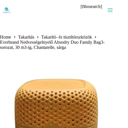
Skip
[fibosearch]
to
content
Home
Takarítás
Takarító- és tisztítóeszközök
Everbrand Nedvességelnyelő Absodry Duo Family Bag3-
sorozat, 30 m3-ig, Chantarelle, sárga