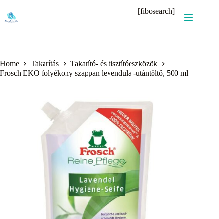
Skip
[fibosearch]
to
content
Home
Takarítás
Takarító- és tisztítóeszközök
Frosch EKO folyékony szappan levendula -utántöltő, 500 ml