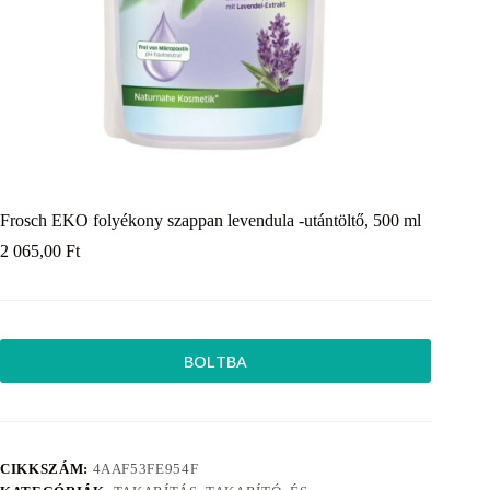
Frosch EKO folyékony szappan levendula -utántöltő, 500 ml
2 065,00
Ft
BOLTBA
CIKKSZÁM:
4AAF53FE954F