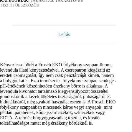
KATEGÓRIÁK:
TAKARÍTÁS
,
TAKARÍTÓ- ÉS
TISZTÍTÓESZKÖZÖK
Leírás
Kényeztesse bőrét a Frosch EKO folyékony szappan finom,
levendula illatú kényeztetésével. A cserepatron kiegészíti az
eredeti csomagolást, így nem csak pénztárcáját kíméli, hanem
a bolygónkat is. Ez a természetes folyékony szappan semleges
pH-értékének köszönhetően érzékeny bőrre is alkalmas. A
levendula kivonatot tartalmazó kiegyensúlyozott összetétel
gondoskodik a kezek tökéletes tisztaságáról, puhaságáról és
hidratálásáról, még gyakori használat esetén is. A Frosch EKO
folyékony szappanban nincsenek káros vegyi anyagok, mint
például parabének, kőolajszármazékok, színezékek vagy
EDTA. A termék bőrgyógyászatilag tesztelt, és kiváló
tolerálhatóságot mutat még érzékeny bőrűeknél is.